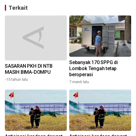
Terkait
Sebanyak 170 SPPG di
SASARAN PKH DI NTB
Lombok Tengah tetap
MASIH BIMA-DOMPU
beroperasi
-15 tahun lalu
7 menit lalu
1