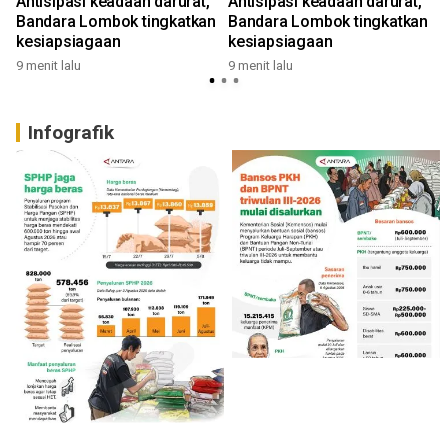
Antisipasi keadaan darurat,
Antisipasi keadaan darurat,
Bandara Lombok tingkatkan
Bandara Lombok tingkatkan
kesiapsiagaan
kesiapsiagaan
9 menit lalu
9 menit lalu
1
Infografik