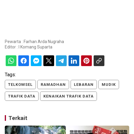
Pewarta : Farhan Arda Nugraha
Editor :
I Komang Suparta
Tags:
TELKOMSEL
RAMADHAN
LEBARAN
MUDIK
TRAFIK DATA
KENAIKAN TRAFIK DATA
Terkait