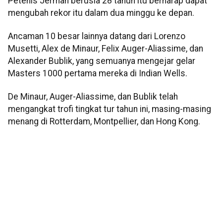
Petenis Jerman berusia 28 tahun itu berharap dapat
mengubah rekor itu dalam dua minggu ke depan.
Ancaman 10 besar lainnya datang dari Lorenzo
Musetti, Alex de Minaur, Felix Auger-Aliassime, dan
Alexander Bublik, yang semuanya mengejar gelar
Masters 1000 pertama mereka di Indian Wells.
De Minaur, Auger-Aliassime, dan Bublik telah
mengangkat trofi tingkat tur tahun ini, masing-masing
menang di Rotterdam, Montpellier, dan Hong Kong.