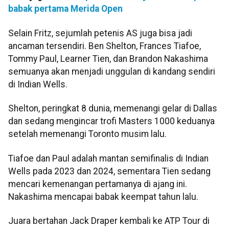
babak pertama Merida Open
Selain Fritz, sejumlah petenis AS juga bisa jadi
ancaman tersendiri. Ben Shelton, Frances Tiafoe,
Tommy Paul, Learner Tien, dan Brandon Nakashima
semuanya akan menjadi unggulan di kandang sendiri
di Indian Wells.
Shelton, peringkat 8 dunia, memenangi gelar di Dallas
dan sedang mengincar trofi Masters 1000 keduanya
setelah memenangi Toronto musim lalu.
Tiafoe dan Paul adalah mantan semifinalis di Indian
Wells pada 2023 dan 2024, sementara Tien sedang
mencari kemenangan pertamanya di ajang ini.
Nakashima mencapai babak keempat tahun lalu.
Juara bertahan Jack Draper kembali ke ATP Tour di