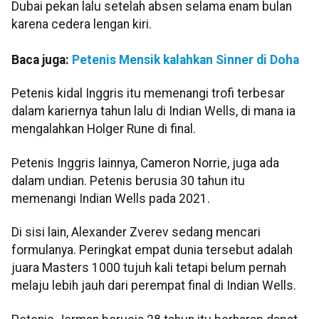
Dubai pekan lalu setelah absen selama enam bulan
karena cedera lengan kiri.
Baca juga:
Petenis Mensik kalahkan Sinner di Doha
Petenis kidal Inggris itu memenangi trofi terbesar
dalam kariernya tahun lalu di Indian Wells, di mana ia
mengalahkan Holger Rune di final.
Petenis Inggris lainnya, Cameron Norrie, juga ada
dalam undian. Petenis berusia 30 tahun itu
memenangi Indian Wells pada 2021.
Di sisi lain, Alexander Zverev sedang mencari
formulanya. Peringkat empat dunia tersebut adalah
juara Masters 1000 tujuh kali tetapi belum pernah
melaju lebih jauh dari perempat final di Indian Wells.