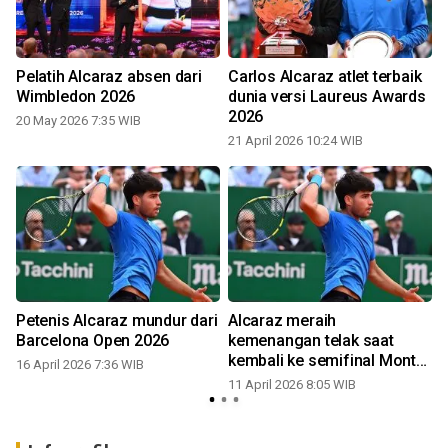
Pelatih Alcaraz absen dari
Carlos Alcaraz atlet terbaik
Wimbledon 2026
dunia versi Laureus Awards
2026
20 May 2026 7:35 WIB
21 April 2026 10:24 WIB
0
Petenis Alcaraz mundur dari
Alcaraz meraih
Barcelona Open 2026
kemenangan telak saat
kembali ke semifinal Monte-
16 April 2026 7:36 WIB
Carlo
11 April 2026 8:05 WIB