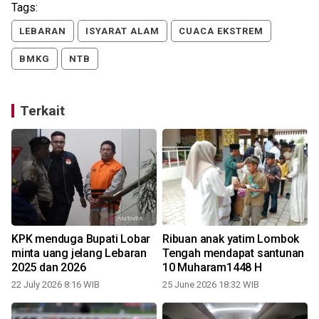
Tags:
LEBARAN
ISYARAT ALAM
CUACA EKSTREM
BMKG
NTB
Terkait
KPK menduga Bupati Lobar
Ribuan anak yatim Lombok
minta uang jelang Lebaran
Tengah mendapat santunan
2025 dan 2026
10 Muharam1448 H
0
22 July 2026 8:16 WIB
25 June 2026 18:32 WIB