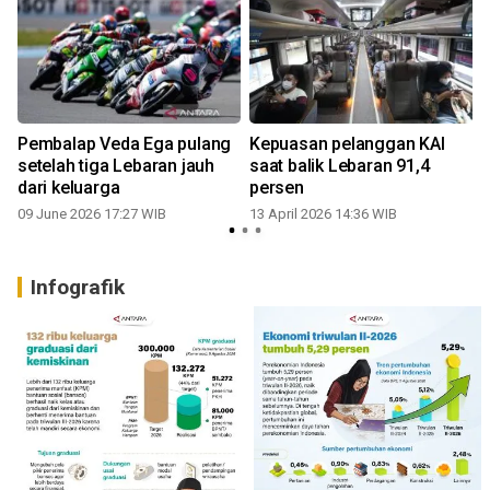
a
Pembalap Veda Ega pulang
Kepuasan pelanggan KAI
h
setelah tiga Lebaran jauh
saat balik Lebaran 91,4
dari keluarga
persen
09 June 2026 17:27 WIB
13 April 2026 14:36 WIB
0
Infografik