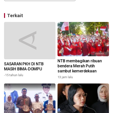
Terkait
NTB membagikan ribuan
SASARAN PKH DI NTB
bendera Merah Putih
MASIH BIMA-DOMPU
sambut kemerdekaan
-15 tahun lalu
13 jam lalu
1