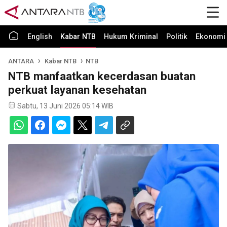
English
Kabar NTB
Hukum Kriminal
Politik
Ekonomi 
ANTARA
Kabar NTB
NTB
NTB manfaatkan kecerdasan buatan
perkuat layanan kesehatan
Sabtu, 13 Juni 2026 05:14 WIB