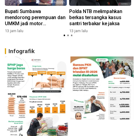
Bupati Sumbawa
Polda NTB melimpahkan
mendorong perempuan dan
berkas tersangka kasus
UMKM jadi motor
santri terbakar ke jaksa
penggerak ekonomi
13 jam lalu
13 jam lalu
1
Infografik