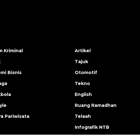
 Kriminal
Artikel
k
Tajuk
mi Bisnis
Otomotif
aga
Tekno
bola
English
yle
Ruang Ramadhan
a Pariwisata
Telaah
Infografik NTB