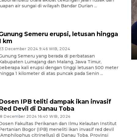
Labuhanbatu Utara akibat cekungan jalan rusak dan
luapan air sungai di wilayah Bandar Durian ...
Gunung Semeru erupsi, letusan hingga
Sidang putusan terdakwa
1 km
pembunuhan Brigadir Nurhadi
23 December 2024 9:46 WIB, 2024
10 March 2026 12:55 WIB
Gunung Semeru yang berada di perbatasan
Kabupaten Lumajang dan Malang, Jawa Timur,
beberapa kali erupsi dengan tinggi letusan 500 meter
hingga 1 kilometer di atas puncak pada Senin ...
Dosen IPB teliti dampak ikan invasif
Red Devil di Danau Toba
18 December 2024 16:40 WIB, 2024
Dosen Fakultas Perikanan dan Ilmu Kelautan Institut
Pertanian Bogor (IPB) meneliti ikan invasif red devil
(Amphilophus citrinellus) di Danau Toba, Provinsi