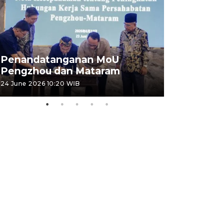
Penandatanganan MoU
Penanda
Pengzhou dan Mataram
Pengzhou
24 June 2026 10:20 WIB
23 June 2026 