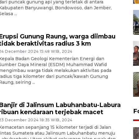
dari puncak gunung api yang terletak di antara
Kabupaten Banyuwangi, Bondowoso, dan Jember,
Selasa ...
Erupsi Gunung Raung, warga diimbau
tidak beraktivitas radius 3 km
24 December 2024 15:48 WIB, 2024
Kepala Badan Geologi Kementerian Energi dan
Sumber Daya Mineral (ESDM) Muhammad Wafid
mengimbau warga tidak melakukan aktivitas pada
radius tiga kilometer dari puncak/kawah Gunung
Raung, seiring ...
Banjir di Jalinsum Labuhanbatu-Labura
F
ribuan kendaraan terjebak macet
23 December 2024 18:35 WIB, 2024
Kemacetan sepanjang 15 kilometer terjadi di Jalan
lintas Sumatera atau Jalinsum Labuhanbatu menuju