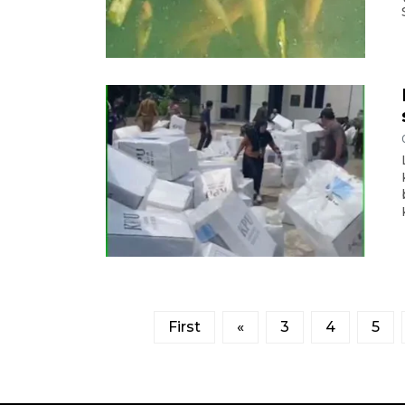
First
«
3
4
5