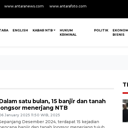
www.antaranews.com
www.antarafoto.com
TARA
ENGLISH
KABAR NTB
HUKUM
POLITIK
EKONOM
KRIMINAL
BISNIS
T
Dalam satu bulan, 15 banjir dan tanah
longsor menerjang NTB
06 January 2025 11:50 WIB, 2025
Sepanjang Desember 2024, terdapat 15 kejadian
bencana banjir dan tanah longsor menerjang tujuh