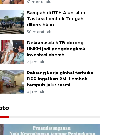
41 menit lalu
Sampah di RTH Alun-alun
Tastura Lombok Tengah
dibersihkan
50 menit lalu
Dekranasda NTB dorong
UMKM jadi pengdongkrak
investasi daerah
2 jam lalu
Peluang kerja global terbuka,
DPR ingatkan PMI Lombok
tempuh jalur resmi
8 jam lalu
oto