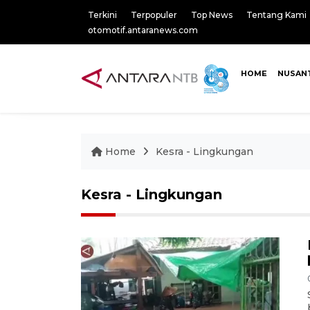
Terkini
Terpopuler
Top News
Tentang Kami
otomotif.antaranews.com
HOME
NUSAN
Home
Kesra - Lingkungan
Kesra - Lingkungan