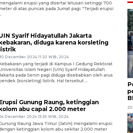
mengalami erupsi yang disertai letusan setinggi 700
meter di atas puncak pada Jumat pagi. "Terjadi erupsi
..
UIN Syarif Hidayatullah Jakarta
kebakaran, diduga karena korsleting
listrik
30 December 2024 11:20 WIB, 2024
Kebakaran yang terjadi di Kampus I Gedung Rektorat
Universitas Islam Negeri (UIN) Syarif Hidayatullah
Jakarta pada Senin pagi diduga disebabkan oleh arus
pendek (korsleting) listrik. Hal tersebut ...
P
p
B
Erupsi Gunung Raung, ketinggian
20 
kolom abu capai 2.000 meter
24 December 2024 15:55 WIB, 2024
Gunung Raung Jawa Timur (Jatim) mengalami erupsi
dengan ketinggian kolom abu sekitar 2.000 meter