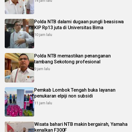
14 jam lalu
Polda NTB dalami dugaan pungli beasiswa
KIP Rp13 juta di Universitas Bima
10 jam lalu
Polda NTB memastikan penanganan
tambang Sekotong profesional
9 jam lalu
Pemkab Lombok Tengah buka layanan
penukaran elpiji non subsidi
11 jam lalu
Wisata bahari NTB makin bergairah, Yamaha
kenalkan F300F