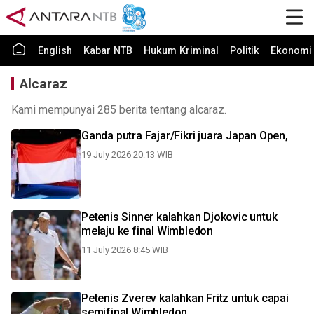
English
Kabar NTB
Hukum Kriminal
Politik
Ekonomi 
Alcaraz
Kami mempunyai 285 berita tentang alcaraz.
Ganda putra Fajar/Fikri juara Japan Open,
19 July 2026 20:13 WIB
Petenis Sinner kalahkan Djokovic untuk
melaju ke final Wimbledon
11 July 2026 8:45 WIB
Petenis Zverev kalahkan Fritz untuk capai
semifinal Wimbledon