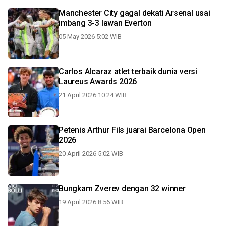
Manchester City gagal dekati Arsenal usai
imbang 3-3 lawan Everton
05 May 2026 5:02 WIB
Carlos Alcaraz atlet terbaik dunia versi
Laureus Awards 2026
21 April 2026 10:24 WIB
Petenis Arthur Fils juarai Barcelona Open
2026
20 April 2026 5:02 WIB
Bungkam Zverev dengan 32 winner
19 April 2026 8:56 WIB