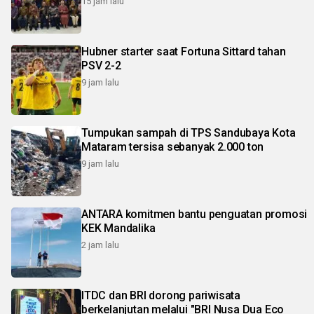
15 jam lalu
Hubner starter saat Fortuna Sittard tahan
PSV 2-2
9 jam lalu
Tumpukan sampah di TPS Sandubaya Kota
Mataram tersisa sebanyak 2.000 ton
9 jam lalu
ANTARA komitmen bantu penguatan promosi
KEK Mandalika
2 jam lalu
ITDC dan BRI dorong pariwisata
berkelanjutan melalui "BRI Nusa Dua Eco