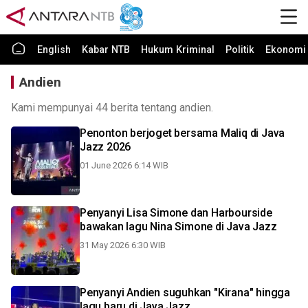
English
Kabar NTB
Hukum Kriminal
Politik
Ekonomi 
Andien
Kami mempunyai 44 berita tentang andien.
Penonton berjoget bersama Maliq di Java
Jazz 2026
01 June 2026 6:14 WIB
Penyanyi Lisa Simone dan Harbourside
bawakan lagu Nina Simone di Java Jazz
31 May 2026 6:30 WIB
Penyanyi Andien suguhkan "Kirana" hingga
lagu baru di Java Jazz