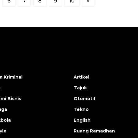
6
7
8
9
10
»
 Kriminal
Artikel
k
Tajuk
mi Bisnis
Otomotif
aga
Tekno
bola
English
yle
Ruang Ramadhan