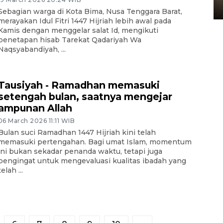
10 March 2026 12:55 WIB
Sebagian warga di Kota Bima, Nusa Tenggara Barat,
merayakan Idul Fitri 1447 Hijriah lebih awal pada
Kamis dengan menggelar salat Id, mengikuti
penetapan hisab Tarekat Qadariyah Wa
Naqsyabandiyah, ...
Tausiyah - Ramadhan memasuki
setengah bulan, saatnya mengejar
ampunan Allah
06 March 2026 11:11 WIB
Bulan suci Ramadhan 1447 Hijriah kini telah
memasuki pertengahan. Bagi umat Islam, momentum
ini bukan sekadar penanda waktu, tetapi juga
pengingat untuk mengevaluasi kualitas ibadah yang
telah ...