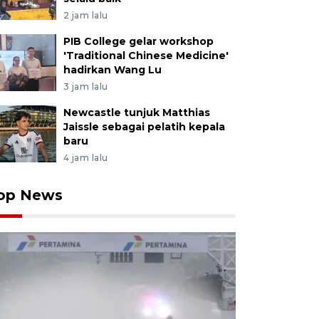
2 jam lalu
PIB College gelar workshop
'Traditional Chinese Medicine'
hadirkan Wang Lu
3 jam lalu
Newcastle tunjuk Matthias
Jaissle sebagai pelatih kepala
baru
4 jam lalu
op News