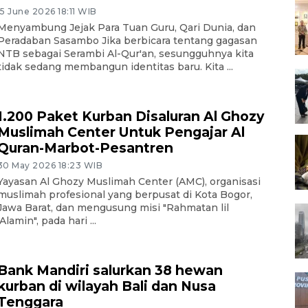
15 June 2026 18:11 WIB
Menyambung Jejak Para Tuan Guru, Qari Dunia, dan
Peradaban Sasambo Jika berbicara tentang gagasan
NTB sebagai Serambi Al-Qur'an, sesungguhnya kita
tidak sedang membangun identitas baru. Kita ...
1.200 Paket Kurban Disaluran Al Ghozy
Muslimah Center Untuk Pengajar Al
Quran-Marbot-Pesantren
30 May 2026 18:23 WIB
Yayasan Al Ghozy Muslimah Center (AMC), organisasi
muslimah profesional yang berpusat di Kota Bogor,
Jawa Barat, dan mengusung misi "Rahmatan lil
‘Alamin", pada hari ...
Bank Mandiri salurkan 38 hewan
kurban di wilayah Bali dan Nusa
Tenggara