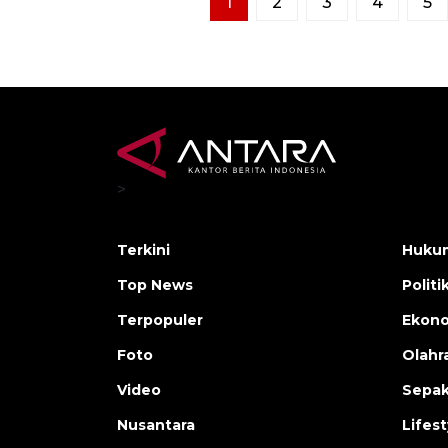
1
2
3
4
5
>
Terkini
Hukum
Top News
Politi
Terpopuler
Ekono
Foto
Olahr
Video
Sepak
Nusantara
Lifest