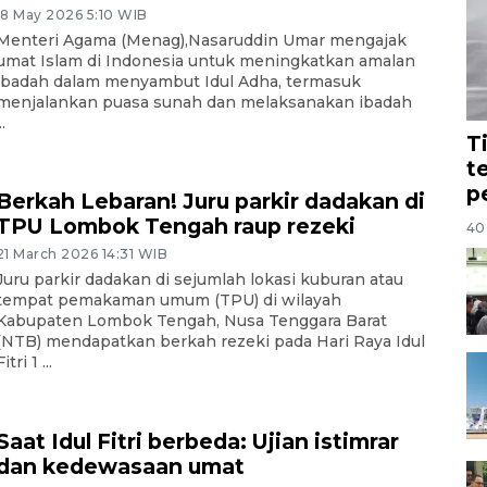
18 May 2026 5:10 WIB
Menteri Agama (Menag),Nasaruddin Umar mengajak
umat Islam di Indonesia untuk meningkatkan amalan
ibadah dalam menyambut Idul Adha, termasuk
menjalankan puasa sunah dan melaksanakan ibadah
..
T
t
p
Berkah Lebaran! Juru parkir dadakan di
TPU Lombok Tengah raup rezeki
40 
21 March 2026 14:31 WIB
Juru parkir dadakan di sejumlah lokasi kuburan atau
tempat pemakaman umum (TPU) di wilayah
Kabupaten Lombok Tengah, Nusa Tenggara Barat
(NTB) mendapatkan berkah rezeki pada Hari Raya Idul
Fitri 1 ...
Saat Idul Fitri berbeda: Ujian istimrar
dan kedewasaan umat