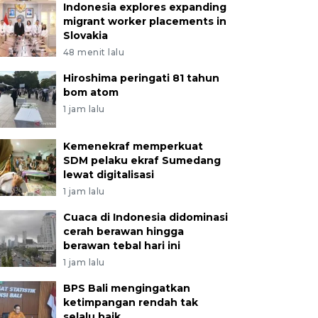
Indonesia explores expanding
migrant worker placements in
Slovakia
48 menit lalu
Hiroshima peringati 81 tahun
bom atom
1 jam lalu
Kemenekraf memperkuat
SDM pelaku ekraf Sumedang
lewat digitalisasi
1 jam lalu
Cuaca di Indonesia didominasi
cerah berawan hingga
berawan tebal hari ini
1 jam lalu
BPS Bali mengingatkan
ketimpangan rendah tak
selalu baik