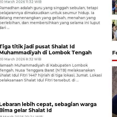
20 March 2026 11:32 WIB
Ramadhan adalah guru yang singgah sebulan, tetapi
pelajarannya dimaksudkan untuk seumur hidup. Ia
datang menenangkan yang gelisah, menahan yang
berlebihan, dan membersihkan yang selama ini luput
dari ...
Tiga titik jadi pusat Shalat Id
Muhammadiyah di Lombok Tengah
F
20 March 2026 8:32 WIB
Jamaah Muhammadiyah di Kabupaten Lombok
Tengah, Nusa Tenggara Barat (NTB) melaksanakan
Shalat Idul Fitri 1447 hijriah di tiga lokasi, Jumat. Lokasi
pelaksanaan Shalat Idul Fitri tersebut. di ...
Lebaran lebih cepat, sebagian warga
Sidang putusan terdakwa
Bima gelar Shalat Id
pembunuhan Brigadir Nurhadi
19 March 2026 20:24 WIB