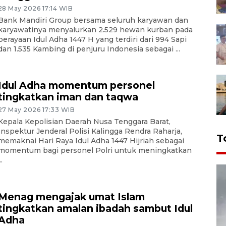
28 May 2026 17:14 WIB
Bank Mandiri Group bersama seluruh karyawan dan
karyawatinya menyalurkan 2.529 hewan kurban pada
perayaan Idul Adha 1447 H yang terdiri dari 994 Sapi
dan 1.535 Kambing di penjuru Indonesia sebagai ...
Idul Adha momentum personel
tingkatkan iman dan taqwa
27 May 2026 17:33 WIB
Kepala Kepolisian Daerah Nusa Tenggara Barat,
Inspektur Jenderal Polisi Kalingga Rendra Raharja,
T
memaknai Hari Raya Idul Adha 1447 Hijriah sebagai
momentum bagi personel Polri untuk meningkatkan
..
Menag mengajak umat Islam
tingkatkan amalan ibadah sambut Idul
Adha