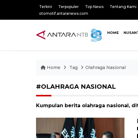
Terkini
Terpopuler
Top News
Tentang Kami
otomotif.antaranews.com
HOME
NUSAN
Home
Tag
Olahraga Nasional
#OLAHRAGA NASIONAL
Kumpulan berita olahraga nasional, di