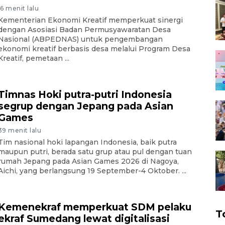
16 menit lalu
Kementerian Ekonomi Kreatif memperkuat sinergi
dengan Asosiasi Badan Permusyawaratan Desa
Nasional (ABPEDNAS) untuk pengembangan
ekonomi kreatif berbasis desa melalui Program Desa
Kreatif, pemetaan ...
Timnas Hoki putra-putri Indonesia
segrup dengan Jepang pada Asian
Games
39 menit lalu
Tim nasional hoki lapangan Indonesia, baik putra
maupun putri, berada satu grup atau pul dengan tuan
rumah Jepang pada Asian Games 2026 di Nagoya,
Aichi, yang berlangsung 19 September-4 Oktober. ...
Kemenekraf memperkuat SDM pelaku
T
ekraf Sumedang lewat digitalisasi