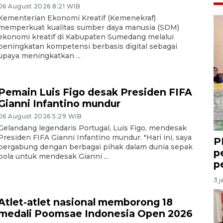
06 August 2026 8:21 WIB
Kementerian Ekonomi Kreatif (Kemenekraf)
memperkuat kualitas sumber daya manusia (SDM)
ekonomi kreatif di Kabupaten Sumedang melalui
peningkatan kompetensi berbasis digital sebagai
upaya meningkatkan ...
Pemain Luis Figo desak Presiden FIFA
Gianni Infantino mundur
06 August 2026 5:29 WIB
Gelandang legendaris Portugal, Luis Figo, mendesak
Presiden FIFA Gianni Infantino mundur. "Hari ini, saya
P
bergabung dengan berbagai pihak dalam dunia sepak
p
bola untuk mendesak Gianni ...
p
3 j
Atlet-atlet nasional memborong 18
medali Poomsae Indonesia Open 2026