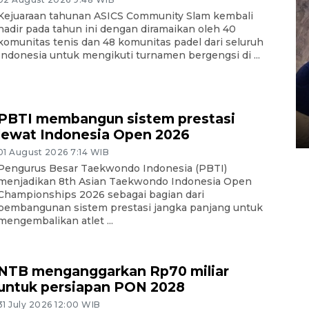
Kejuaraan tahunan ASICS Community Slam kembali
hadir pada tahun ini dengan diramaikan oleh 40
komunitas tenis dan 48 komunitas padel dari seluruh
Indonesia untuk mengikuti turnamen bergengsi di ...
Sidang putusan terdakwa
pembunuhan Brigadir Nurhadi
PBTI membangun sistem prestasi
10 March 2026 12:55 WIB
lewat Indonesia Open 2026
01 August 2026 7:14 WIB
Pengurus Besar Taekwondo Indonesia (PBTI)
menjadikan 8th Asian Taekwondo Indonesia Open
Championships 2026 sebagai bagian dari
pembangunan sistem prestasi jangka panjang untuk
mengembalikan atlet ...
NTB menganggarkan Rp70 miliar
untuk persiapan PON 2028
31 July 2026 12:00 WIB