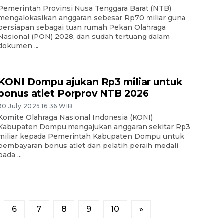
Pemerintah Provinsi Nusa Tenggara Barat (NTB)
mengalokasikan anggaran sebesar Rp70 miliar guna
persiapan sebagai tuan rumah Pekan Olahraga
Nasional (PON) 2028, dan sudah tertuang dalam
dokumen ...
KONI Dompu ajukan Rp3 miliar untuk
bonus atlet Porprov NTB 2026
30 July 2026 16:36 WIB
Komite Olahraga Nasional Indonesia (KONI)
Kabupaten Dompu,mengajukan anggaran sekitar Rp3
miliar kepada Pemerintah Kabupaten Dompu untuk
pembayaran bonus atlet dan pelatih peraih medali
pada ...
6
7
8
9
10
»