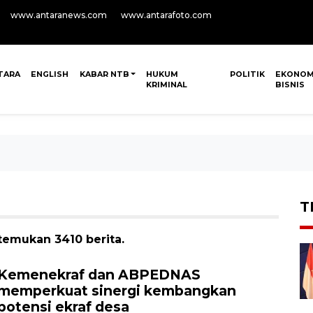
www.antaranews.com
www.antarafoto.com
TARA
ENGLISH
KABAR NTB
HUKUM
POLITIK
EKONOM
KRIMINAL
BISNIS
T
temukan 3410 berita.
Kemenekraf dan ABPEDNAS
memperkuat sinergi kembangkan
potensi ekraf desa