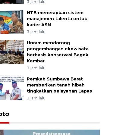
3 jam lalu
NTB menerapkan sistem
manajemen talenta untuk
karier ASN
3 jam lalu
Unram mendorong
pengembangan ekowisata
berbasis konservasi Bagek
Kembar
3 jam lalu
Pemkab Sumbawa Barat
memberikan tanah hibah
tingkatkan pelayanan Lapas
3 jam lalu
oto