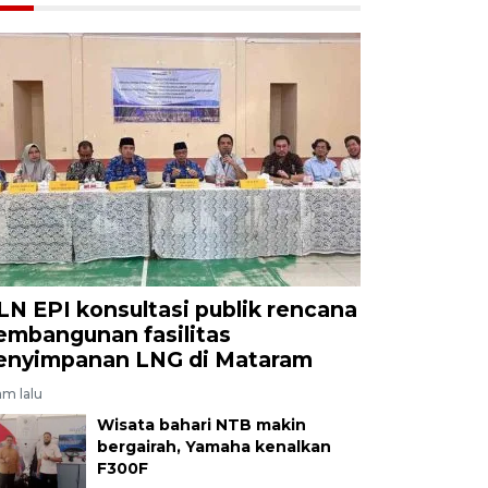
LN EPI konsultasi publik rencana
embangunan fasilitas
enyimpanan LNG di Mataram
am lalu
Wisata bahari NTB makin
bergairah, Yamaha kenalkan
F300F