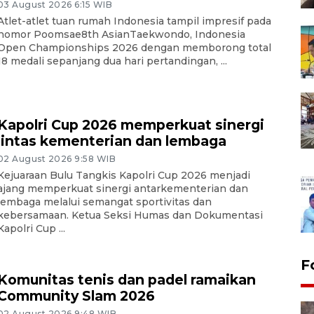
03 August 2026 6:15 WIB
Atlet-atlet tuan rumah Indonesia tampil impresif pada
nomor Poomsae8th AsianTaekwondo, Indonesia
Open Championships 2026 dengan memborong total
18 medali sepanjang dua hari pertandingan, ...
Kapolri Cup 2026 memperkuat sinergi
lintas kementerian dan lembaga
02 August 2026 9:58 WIB
Kejuaraan Bulu Tangkis Kapolri Cup 2026 menjadi
ajang memperkuat sinergi antarkementerian dan
lembaga melalui semangat sportivitas dan
kebersamaan. Ketua Seksi Humas dan Dokumentasi
Kapolri Cup ...
F
Komunitas tenis dan padel ramaikan
Community Slam 2026
02 August 2026 9:48 WIB