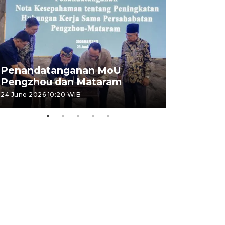
Penandatanganan MoU
Penanda
Pengzhou dan Mataram
Pengzhou
24 June 2026 10:20 WIB
23 June 2026 