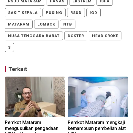
RSUD MATARAM
PANAS
EKSTREM
ISPA
SAKIT KEPALA
PUSING
RSUD
IGD
MATARAM
LOMBOK
NTB
NUSA TENGGARA BARAT
DOKTER
HEAD SROKE
S
Terkait
Pemkot Mataram
Pemkot Mataram mengkaji
mengusulkan pengadaan
kemampuan pembelian alat