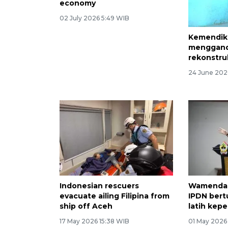
Aceh seeks onshore
Kemendi
Andaman Block gas
menggand
processing to boost
rekonstru
economy
24 June 202
02 July 2026 5:49 WIB
Indonesian rescuers
Wamendag
evacuate ailing Filipina from
IPDN bert
ship off Aceh
latih kep
17 May 2026 15:38 WIB
01 May 2026