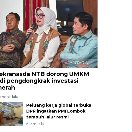
ekranasda NTB dorong UMKM
adi pengdongkrak investasi
aerah
menit lalu
Peluang kerja global terbuka,
DPR ingatkan PMI Lombok
tempuh jalur resmi
6 jam lalu