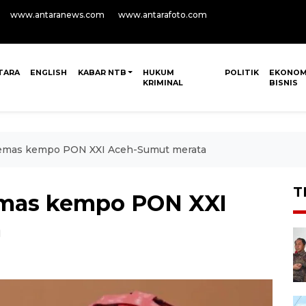
www.antaranews.com
www.antarafoto.com
TARA
ENGLISH
KABAR NTB
HUKUM
POLITIK
EKONOM
KRIMINAL
BISNIS
 emas kempo PON XXI Aceh-Sumut merata
T
emas kempo PON XXI
a