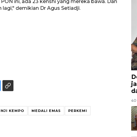
PON ini, ada 23 kenshi yang mereka bawa. Dan
agi," demikian Dr Agus Setiadji.
D
j
d
40 
INJI KEMPO
MEDALI EMAS
PERKEMI