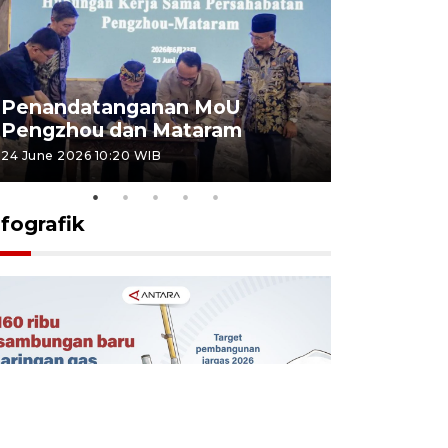
Penandatanganan MoU
Penanda
Pengzhou dan Mataram
Pengzhou
24 June 2026 10:20 WIB
23 June 2026 
nfografik