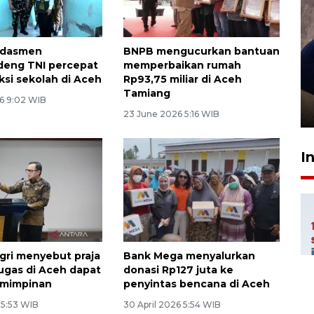
kdasmen
BNPB mengucurkan bantuan
eng TNI percepat
memperbaikan rumah
Sidang putusan terdakwa
ksi sekolah di Aceh
Rp93,75 miliar di Aceh
pembunuhan Brigadir Nurhadi
Tamiang
6 9:02 WIB
10 March 2026 12:55 WIB
23 June 2026 5:16 WIB
I
ri menyebut praja
Bank Mega menyalurkan
ugas di Aceh dapat
donasi Rp127 juta ke
emimpinan
penyintas bencana di Aceh
 5:53 WIB
30 April 2026 5:54 WIB