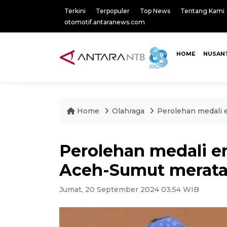
Terkini
Terpopuler
Top News
Tentang Kami
otomotif.antaranews.com
HOME
NUSAN
Home
Olahraga
Perolehan medali
Perolehan medali 
Aceh-Sumut merat
Jumat, 20 September 2024 03:54 WIB