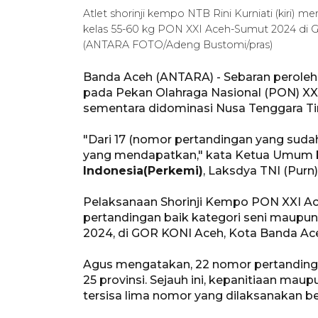
Atlet shorinji kempo NTB Rini Kurniati (kiri) men
kelas 55-60 kg PON XXI Aceh-Sumut 2024 di G
(ANTARA FOTO/Adeng Bustomi/pras)
Banda Aceh (ANTARA) - Sebaran peroleh
pada Pekan Olahraga Nasional (PON) XXI
sementara didominasi Nusa Tenggara Ti
"Dari 17 (nomor pertandingan yang sudah f
yang mendapatkan," kata Ketua Umum
Indonesia(Perkemi)
, Laksdya TNI (Purn
Pelaksanaan Shorinji Kempo PON XXI 
pertandingan baik kategori seni maupun
2024, di GOR KONI Aceh, Kota Banda Ac
Agus mengatakan, 22 nomor pertandinga
25 provinsi. Sejauh ini, kepanitiaan maup
tersisa lima nomor yang dilaksanakan b