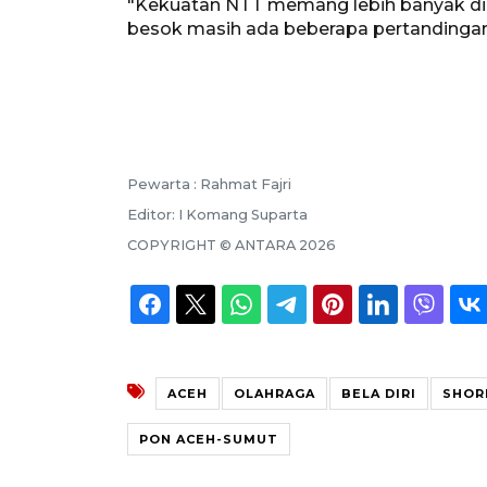
"Kekuatan NTT memang lebih banyak di 
besok masih ada beberapa pertandingan l
Pewarta :
Rahmat Fajri
Editor:
I Komang Suparta
COPYRIGHT ©
ANTARA
2026
ACEH
OLAHRAGA
BELA DIRI
SHOR
PON ACEH-SUMUT