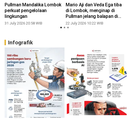
Pullman Mandalika Lombok
Mario Aji dan Veda Ega tiba
perkuat pengelolaan
di Lombok, menginap di
lingkungan
Pullman jelang balapan di
Mandalika
31 July 2026 20:58 WIB
22 July 2026 10:22 WIB
1
Infografik