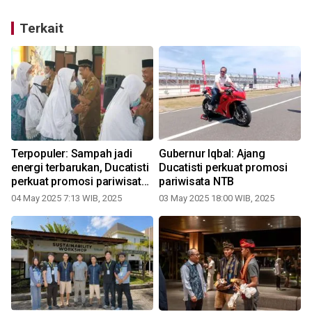
Terkait
Terpopuler: Sampah jadi
Gubernur Iqbal: Ajang
energi terbarukan, Ducatisti
Ducatisti perkuat promosi
perkuat promosi pariwisata
pariwisata NTB
NTB hingga Kemenag
04 May 2025 7:13 WIB, 2025
03 May 2025 18:00 WIB, 2025
berangkatkan jamaah calon
haji