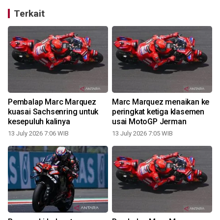
Terkait
Pembalap Marc Marquez
Marc Marquez menaikan ke
kuasai Sachsenring untuk
peringkat ketiga klasemen
kesepuluh kalinya
usai MotoGP Jerman
I
13 July 2026 7:06 WIB
13 July 2026 7:05 WIB