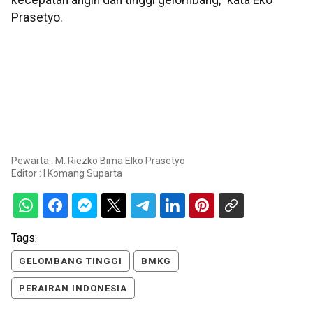
kecepatan angin dan tinggi gelombang," kata Eko
Prasetyo.
Pewarta : M. Riezko Bima Elko Prasetyo
Editor :
I Komang Suparta
Tags:
GELOMBANG TINGGI
BMKG
PERAIRAN INDONESIA