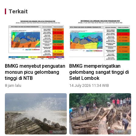
Terkait
BMKG menyebut penguatan
BMKG memperingatkan
monsun picu gelombang
gelombang sangat tinggi di
tinggi di NTB
Selat Lombok
8 jam lalu
14 July 2026 11:34 WIB
2