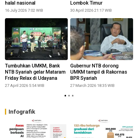
halal nasional
Lombok Timur
4
16 July 2026 7:02 WIB
30 April 2026 21:17 WIB
Tumbuhkan UMKM, Bank
Gubernur NTB dorong
NTB Syariah gelar Mataram
UMKM tampil di Rakornas
Friday Relax di Udayana
BPR Syariah
27 April 2026 5:54 WIB
27 March 2026 18:35 WIB
Infografik