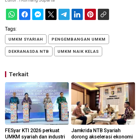
Tags:
UMKM SYARIAH
PENGEMBANGAN UMKM
DEKRANASDA NTB
UMKM NAIK KELAS
Terkait
FESyar KTI 2026 perkuat
Jamkrida NTB Syariah
UMKM syariah dan industri
dorong akselerasi ekonomi