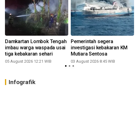
Damkartan Lombok Tengah
Pemerintah segera
imbau warga waspada usai
investigasi kebakaran KM
tiga kebakaran sehari
Mutiara Sentosa
05 August 2026 12:21 WIB
03 August 2026 8:45 WIB
2
Infografik