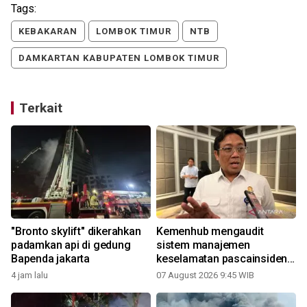
Tags:
KEBAKARAN
LOMBOK TIMUR
NTB
DAMKARTAN KABUPATEN LOMBOK TIMUR
Terkait
"Bronto skylift" dikerahkan
Kemenhub mengaudit
padamkan api di gedung
sistem manajemen
Bapenda jakarta
keselamatan pascainsiden
KMP Mutiara
4 jam lalu
07 August 2026 9:45 WIB
2