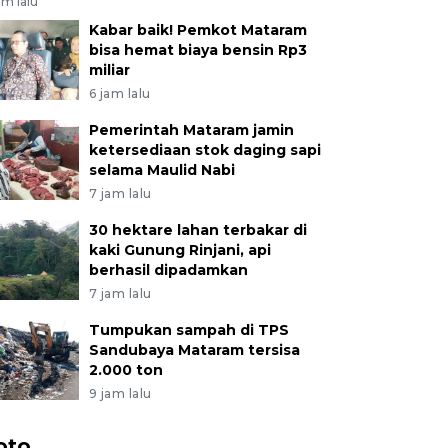
am lalu
Kabar baik! Pemkot Mataram
bisa hemat biaya bensin Rp3
miliar
6 jam lalu
Pemerintah Mataram jamin
ketersediaan stok daging sapi
selama Maulid Nabi
7 jam lalu
30 hektare lahan terbakar di
kaki Gunung Rinjani, api
berhasil dipadamkan
7 jam lalu
Tumpukan sampah di TPS
Sandubaya Mataram tersisa
2.000 ton
9 jam lalu
oto