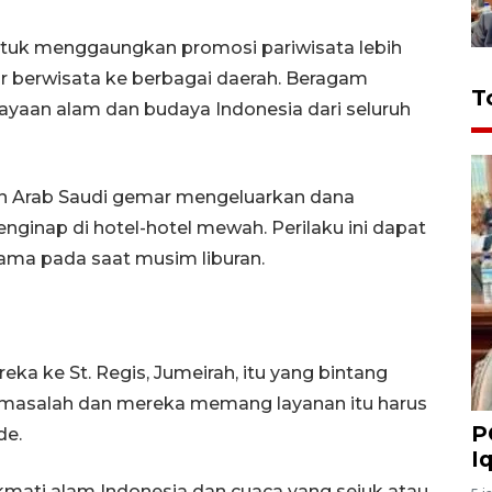
tuk menggaungkan promosi pariwisata lebih
r berwisata ke berbagai daerah. Beragam
T
yaan alam dan budaya Indonesia dari seluruh
n Arab Saudi gemar mengeluarkan dana
nginap di hotel-hotel mewah. Perilaku ini dapat
ma pada saat musim liburan.
eka ke St. Regis, Jumeirah, itu yang bintang
gak masalah dan mereka memang layanan itu harus
P
de.
I
mati alam Indonesia dan cuaca yang sejuk atau