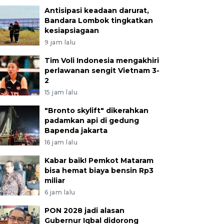
Antisipasi keadaan darurat,
Bandara Lombok tingkatkan
kesiapsiagaan
9 jam lalu
Tim Voli Indonesia mengakhiri
perlawanan sengit Vietnam 3-
2
15 jam lalu
"Bronto skylift" dikerahkan
padamkan api di gedung
Bapenda jakarta
16 jam lalu
Kabar baik! Pemkot Mataram
bisa hemat biaya bensin Rp3
miliar
6 jam lalu
PON 2028 jadi alasan
Gubernur Iqbal didorong