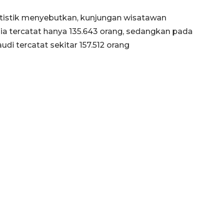
atistik menyebutkan, kunjungan wisatawan
160 ribu sambungan baru
ia tercatat hanya 135.643 orang, sedangkan pada
jaringan gas 2026
di tercatat sekitar 157.512 orang