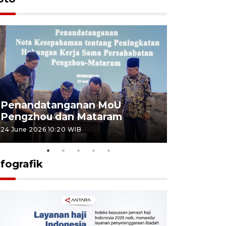
Penandatanganan MoU
Penanda
Pengzhou dan Mataram
Pengzhou
24 June 2026 10:20 WIB
23 June 2026 
nfografik