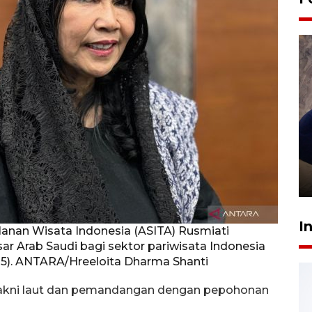
Sidang putusan terdakwa
pembunuhan Brigadir Nurhadi
10 March 2026 12:55 WIB
I
anan Wisata Indonesia (ASITA) Rusmiati
 Arab Saudi bagi sektor pariwisata Indonesia
025). ANTARA/Hreeloita Dharma Shanti
 yakni laut dan pemandangan dengan pepohonan