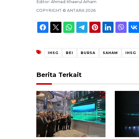
Editor:
Ahmad Khaerul Arham
COPYRIGHT ©
ANTARA
2026
IHSG
BEI
BURSA
SAHAM
IHSG
Berita Terkait