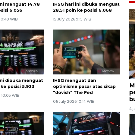
 ini menguat 14,78
IHSG hari ini dibuka menguat
sisi 6.056
28,51 poin ke posisi 6.068
 10:49 WIB
15 July 2026 9:15 WIB
 ini dibuka menguat
IHSG menguat dan
M
 ke posisi 5.933
optimisme pasar atas sikap
p
"dovish" The Fed
6 10:05 WIB
b
06 July 2026 10:14 WIB
4 j