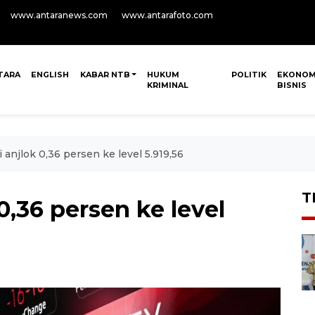
www.antaranews.com
www.antarafoto.com
TARA
ENGLISH
KABAR NTB
HUKUM
POLITIK
EKONOM
KRIMINAL
BISNIS
i anjlok 0,36 persen ke level 5.919,56
T
 0,36 persen ke level