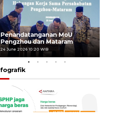
Penandatanganan MoU
Penanda
Pengzhou dan Mataram
Pengzhou
24 June 2026 10:20 WIB
23 June 2026 
nfografik