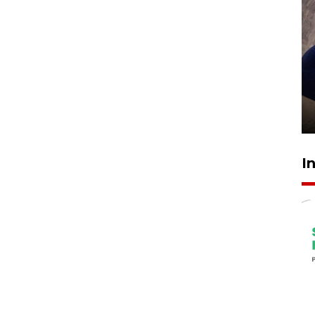
Sidang putusan terdakwa
pembunuhan Brigadir Nurhadi
10 March 2026 12:55 WIB
I