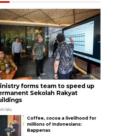
inistry forms team to speed up
ermanent Sekolah Rakyat
uildings
am lalu
Coffee, cocoa a livelihood for
millions of Indonesians:
Bappenas