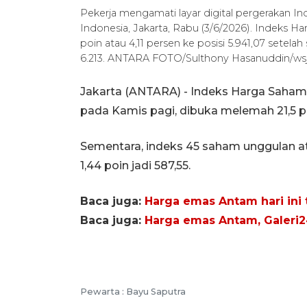
Pekerja mengamati layar digital pergerakan I
Indonesia, Jakarta, Rabu (3/6/2026). Indeks
poin atau 4,11 persen ke posisi 5.941,07 setela
6.213. ANTARA FOTO/Sulthony Hasanuddin/wsj
Jakarta (ANTARA) - Indeks Harga Saham 
pada Kamis pagi, dibuka melemah 21,5 poi
Sementara, indeks 45 saham unggulan at
1,44 poin jadi 587,55.
Baca juga:
Harga emas Antam hari ini t
Baca juga:
Harga emas Antam, Galeri2
Pewarta :
Bayu Saputra