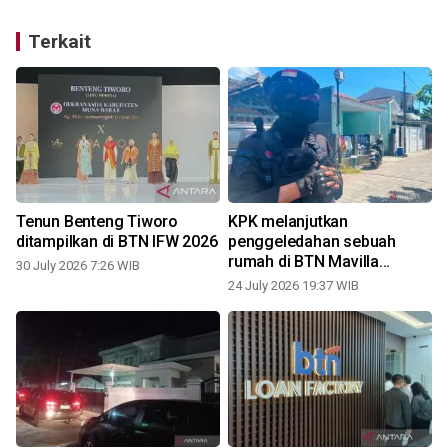
Terkait
Tenun Benteng Tiworo
KPK melanjutkan
ditampilkan di BTN IFW 2026
penggeledahan sebuah
rumah di BTN Mavilla
30 July 2026 7:26 WIB
Lombar
24 July 2026 19:37 WIB