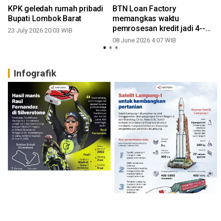
KPK geledah rumah pribadi
BTN Loan Factory
Bupati Lombok Barat
memangkas waktu
pemrosesan kredit jadi 4--7
23 July 2026 20:03 WIB
hari
08 June 2026 4:07 WIB
Infografik