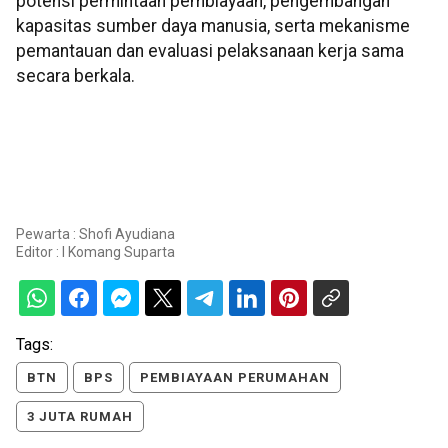
potensi permintaan pembiayaan, pengembangan
kapasitas sumber daya manusia, serta mekanisme
pemantauan dan evaluasi pelaksanaan kerja sama
secara berkala.
Pewarta : Shofi Ayudiana
Editor :
I Komang Suparta
Tags:
BTN
BPS
PEMBIAYAAN PERUMAHAN
3 JUTA RUMAH