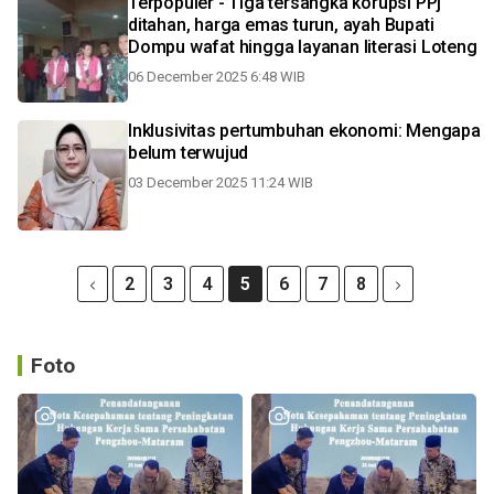
Terpopuler - Tiga tersangka korupsi PPj
ditahan, harga emas turun, ayah Bupati
Dompu wafat hingga layanan literasi Loteng
06 December 2025 6:48 WIB
Inklusivitas pertumbuhan ekonomi: Mengapa
belum terwujud
03 December 2025 11:24 WIB
2
3
4
5
6
7
8
Foto