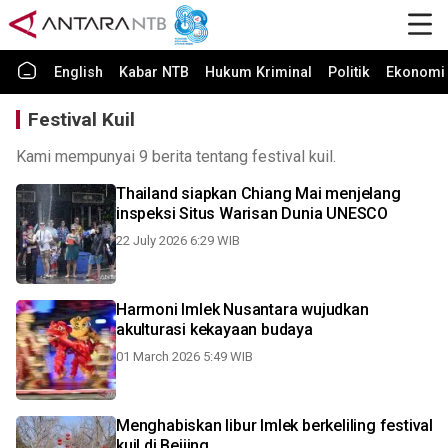
English
Kabar NTB
Hukum Kriminal
Politik
Ekonomi 
Festival Kuil
Kami mempunyai 9 berita tentang festival kuil.
Thailand siapkan Chiang Mai menjelang
inspeksi Situs Warisan Dunia UNESCO
22 July 2026 6:29 WIB
Harmoni Imlek Nusantara wujudkan
akulturasi kekayaan budaya
01 March 2026 5:49 WIB
Menghabiskan libur Imlek berkeliling festival
kuil di Beijing