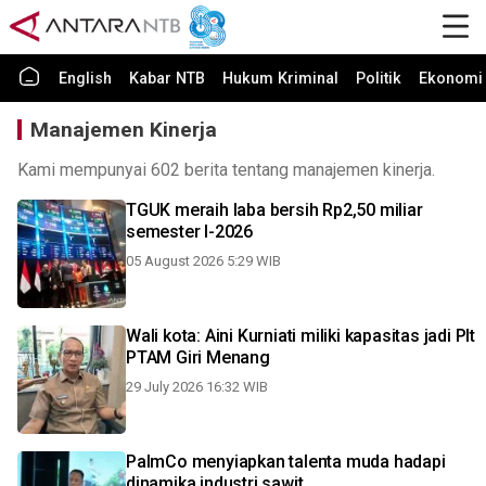
English
Kabar NTB
Hukum Kriminal
Politik
Ekonomi 
Manajemen Kinerja
Kami mempunyai 602 berita tentang manajemen kinerja.
TGUK meraih laba bersih Rp2,50 miliar
semester I-2026
05 August 2026 5:29 WIB
Wali kota: Aini Kurniati miliki kapasitas jadi Plt
PTAM Giri Menang
29 July 2026 16:32 WIB
PalmCo menyiapkan talenta muda hadapi
dinamika industri sawit