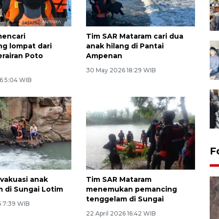
mencari
Tim SAR Mataram cari dua
g lompat dari
anak hilang di Pantai
erairan Poto
Ampenan
30 May 2026 18:29 WIB
6 5:04 WIB
F
vakuasi anak
Tim SAR Mataram
 di Sungai Lotim
menemukan pemancing
tenggelam di Sungai
6 7:39 WIB
22 April 2026 16:42 WIB