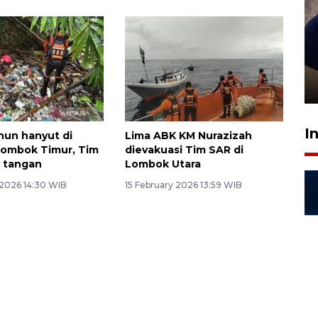
Sidang putusan terdakwa
pembunuhan Brigadir Nurhadi
10 March 2026 12:55 WIB
I
hun hanyut di
Lima ABK KM Nurazizah
Lombok Timur, Tim
dievakuasi Tim SAR di
 tangan
Lombok Utara
 2026 14:30 WIB
15 February 2026 13:59 WIB