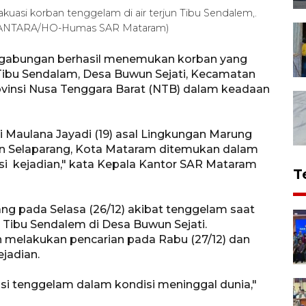
uasi korban tenggelam di air terjun Tibu Sendalem,.
) (ANTARA/HO-Humas SAR Mataram)
gabungan berhasil menemukan korban yang
 Tibu Sendalam, Desa Buwun Sejati, Kecamatan
vinsi Nusa Tenggara Barat (NTB) dalam keadaan
ri Maulana Jayadi (19) asal Lingkungan Marung
an Selaparang, Kota Mataram ditemukan dalam
asi kejadian," kata Kepala Kantor SAR Mataram
T
ng pada Selasa (26/12) akibat tenggelam saat
 Tibu Sendalem di Desa Buwun Sejati.
melakukan pencarian pada Rabu (27/12) dan
jadian.
asi tenggelam dalam kondisi meninggal dunia,"