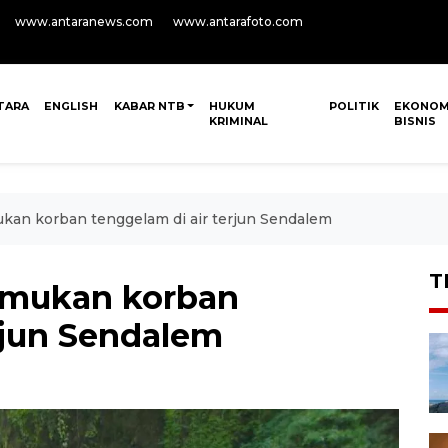
www.antaranews.com
www.antarafoto.com
TARA
ENGLISH
KABAR NTB
HUKUM
POLITIK
EKONOM
KRIMINAL
BISNIS
n korban tenggelam di air terjun Sendalem
T
mukan korban
rjun Sendalem