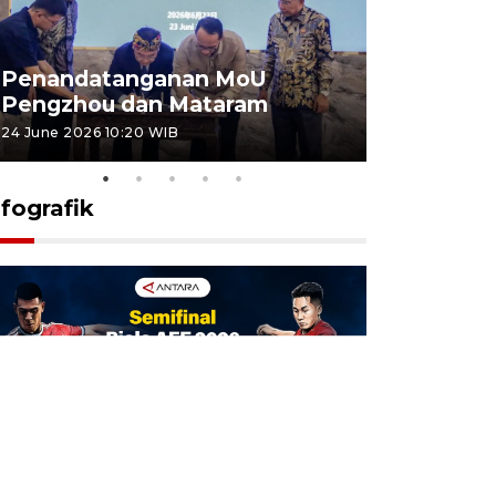
Penandatanganan MoU
Penanda
Pengzhou dan Mataram
Pengzhou
24 June 2026 10:20 WIB
23 June 2026 
nfografik