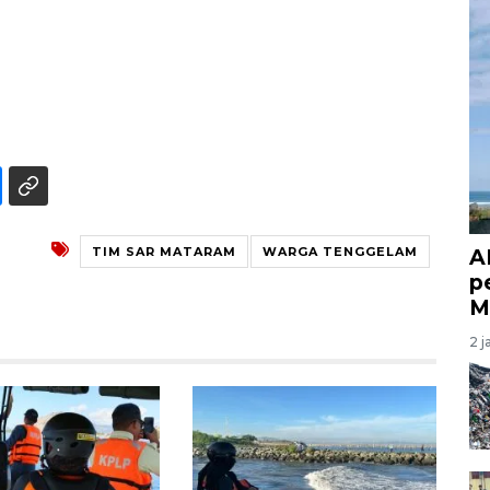
TIM SAR MATARAM
WARGA TENGGELAM
A
p
M
2 j