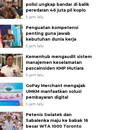
polisi ungkap bandar di balik
peredaran 46 juta pil koplo
5 jam lalu
Penguatan kompetensi
penting guna jawab
kebutuhan dunia kerja
5 jam lalu
Kemenhub mengaudit sistem
manajemen keselamatan
pascainsiden KMP Mutiara
5 jam lalu
GoPay Merchant mengajak
UMKM manfaatkan solusi
pembayaran digital
5 jam lalu
Petenis Swiatek dan
Sabalenka maju ke babak 16
besar WTA 1000 Toronto