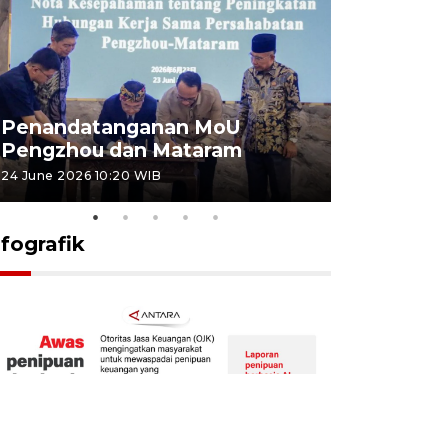
Penandatanganan MoU
Penanda
Pengzhou dan Mataram
Pengzhou
24 June 2026 10:20 WIB
23 June 2026 
nfografik