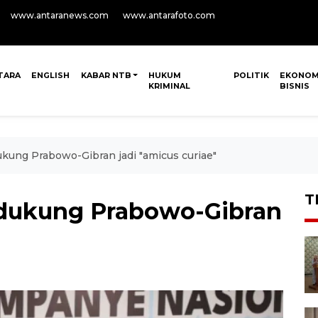
www.antaranews.com
www.antarafoto.com
TARA
ENGLISH
KABAR NTB
HUKUM
POLITIK
EKONOM
KRIMINAL
BISNIS
ung Prabowo-Gibran jadi "amicus curiae"
T
dukung Prabowo-Gibran