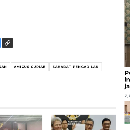
RAN
AMICUS CURIAE
SAHABAT PENGADILAN
P
i
j
3 j