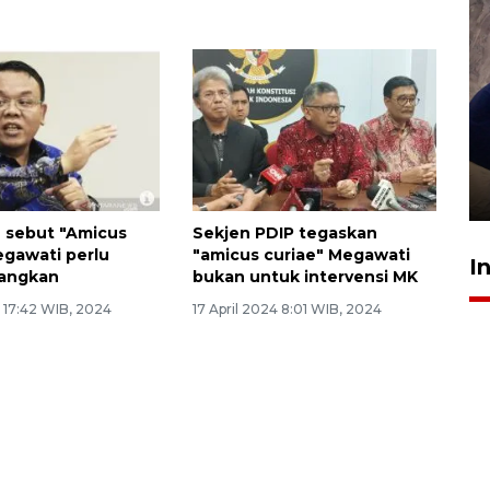
Sidang putusan terdakwa
pembunuhan Brigadir Nurhadi
10 March 2026 12:55 WIB
N sebut "Amicus
Sekjen PDIP tegaskan
egawati perlu
"amicus curiae" Megawati
I
bangkan
bukan untuk intervensi MK
4 17:42 WIB, 2024
17 April 2024 8:01 WIB, 2024