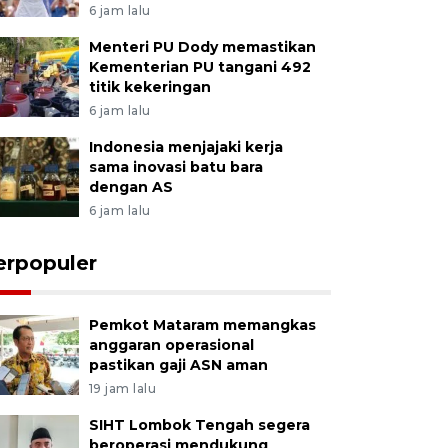
6 jam lalu
Menteri PU Dody memastikan
Kementerian PU tangani 492
titik kekeringan
6 jam lalu
Indonesia menjajaki kerja
sama inovasi batu bara
dengan AS
6 jam lalu
erpopuler
Pemkot Mataram memangkas
anggaran operasional
pastikan gaji ASN aman
19 jam lalu
SIHT Lombok Tengah segera
beroperasi mendukung