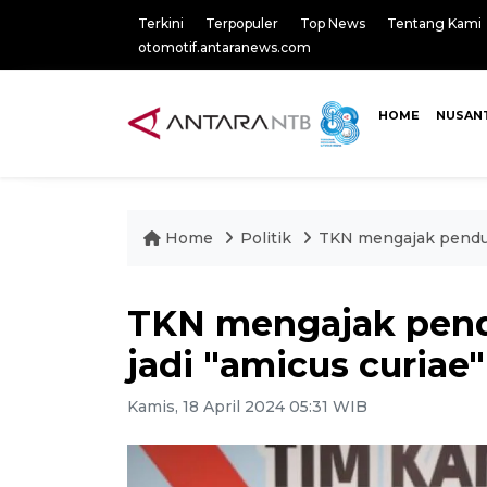
Terkini
Terpopuler
Top News
Tentang Kami
otomotif.antaranews.com
HOME
NUSAN
Home
Politik
TKN mengajak penduk
TKN mengajak pen
jadi "amicus curiae"
Kamis, 18 April 2024 05:31 WIB