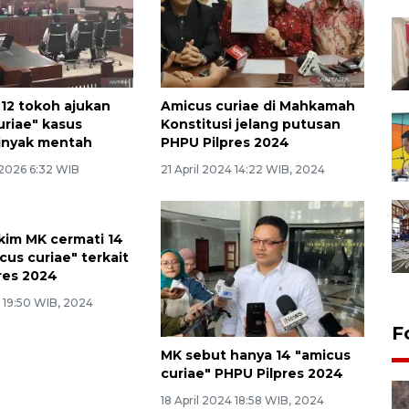
12 tokoh ajukan
Amicus curiae di Mahkamah
uriae" kasus
Konstitusi jelang putusan
inyak mentah
PHPU Pilpres 2024
 2026 6:32 WIB
21 April 2024 14:22 WIB, 2024
akim MK cermati 14
cus curiae" terkait
res 2024
4 19:50 WIB, 2024
F
MK sebut hanya 14 "amicus
curiae" PHPU Pilpres 2024
18 April 2024 18:58 WIB, 2024