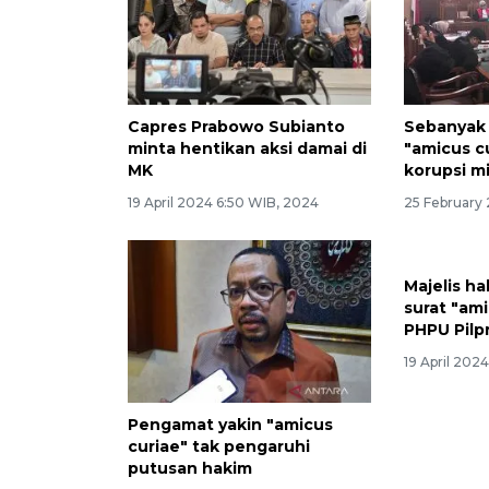
Capres Prabowo Subianto
Sebanyak 
minta hentikan aksi damai di
"amicus c
MK
korupsi m
19 April 2024 6:50 WIB, 2024
25 February
Majelis h
surat "ami
PHPU Pilp
19 April 202
Pengamat yakin "amicus
curiae" tak pengaruhi
putusan hakim