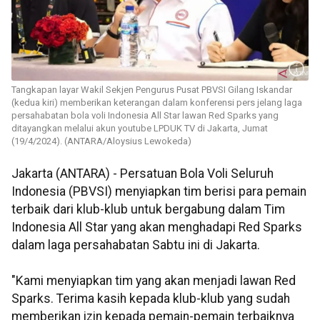
Tangkapan layar Wakil Sekjen Pengurus Pusat PBVSI Gilang Iskandar
(kedua kiri) memberikan keterangan dalam konferensi pers jelang laga
persahabatan bola voli Indonesia All Star lawan Red Sparks yang
ditayangkan melalui akun youtube LPDUK TV di Jakarta, Jumat
(19/4/2024). (ANTARA/Aloysius Lewokeda)
Jakarta (ANTARA) - Persatuan Bola Voli Seluruh
Indonesia (PBVSI) menyiapkan tim berisi para pemain
terbaik dari klub-klub untuk bergabung dalam Tim
Indonesia All Star yang akan menghadapi Red Sparks
dalam laga persahabatan Sabtu ini di Jakarta.
"Kami menyiapkan tim yang akan menjadi lawan Red
Sparks. Terima kasih kepada klub-klub yang sudah
memberikan izin kepada pemain-pemain terbaiknya