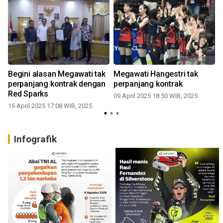
i
Begini alasan Megawati tak
Megawati Hangestri tak
perpanjang kontrak dengan
perpanjang kontrak
Red Sparks
09 April 2025 18:50 WIB, 2025
1
15 April 2025 17:08 WIB, 2025
Infografik