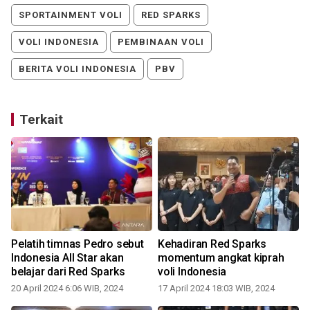
SPORTAINMENT VOLI
RED SPARKS
VOLI INDONESIA
PEMBINAAN VOLI
BERITA VOLI INDONESIA
PBV
Terkait
Pelatih timnas Pedro sebut
Kehadiran Red Sparks
Indonesia All Star akan
momentum angkat kiprah
belajar dari Red Sparks
voli Indonesia
20 April 2024 6:06 WIB, 2024
17 April 2024 18:03 WIB, 2024
0