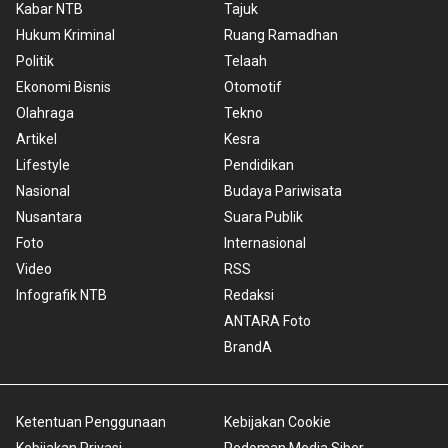
Kabar NTB
Tajuk
Hukum Kriminal
Ruang Ramadhan
Politik
Telaah
Ekonomi Bisnis
Otomotif
Olahraga
Tekno
Artikel
Kesra
Lifestyle
Pendidikan
Nasional
Budaya Pariwisata
Nusantara
Suara Publik
Foto
Internasional
Video
RSS
Infografik NTB
Redaksi
ANTARA Foto
BrandA
Ketentuan Penggunaan
Kebijakan Cookie
Kebijakan Privasi
Pedoman Media Siber