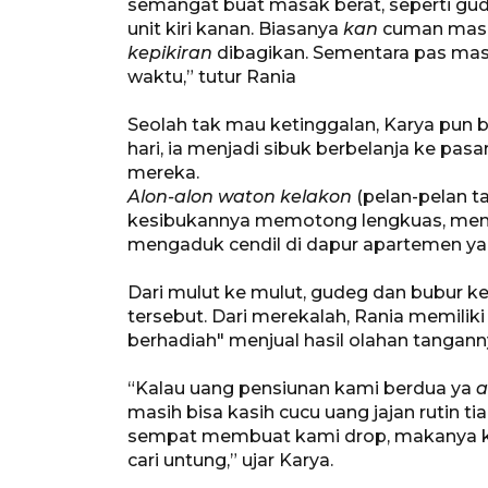
semangat buat masak berat, seperti gud
unit kiri kanan. Biasanya
kan
cuman mas
kepikiran
dibagikan. Sementara pas mas
waktu,” tutur Rania
Seolah tak mau ketinggalan, Karya pun b
hari, ia menjadi sibuk berbelanja ke pas
mereka.
Alon-alon waton kelakon
(pelan-pelan t
kesibukannya memotong lengkuas, mengu
mengaduk cendil di dapur apartemen yan
Dari mulut ke mulut, gudeg dan bubur 
tersebut. Dari merekalah, Rania memilik
berhadiah" menjual hasil olahan tangann
“Kalau uang pensiunan kami berdua ya
a
masih bisa kasih cucu uang jajan rutin t
sempat membuat kami drop, makanya kam
cari untung,” ujar Karya.