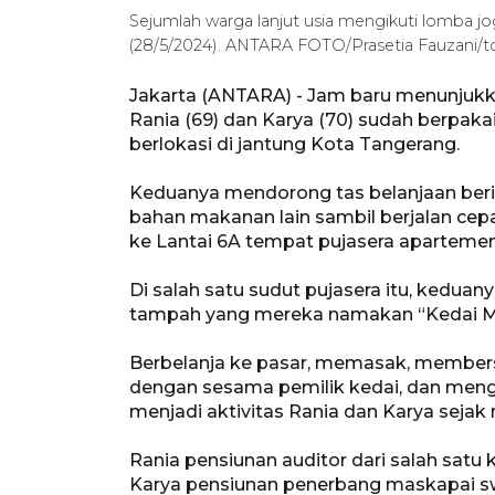
Sejumlah warga lanjut usia mengikuti lomba jog
(28/5/2024). ANTARA FOTO/Prasetia Fauzani/t
Jakarta (ANTARA) - Jam baru menunjukk
Rania (69) dan Karya (70) sudah berpaka
berlokasi di jantung Kota Tangerang.
Keduanya mendorong tas belanjaan beris
bahan makanan lain sambil berjalan ce
ke Lantai 6A tempat pujasera apartemen
Di salah satu sudut pujasera itu, kedu
tampah yang mereka namakan “Kedai Mor
Berbelanja ke pasar, memasak, membersi
dengan sesama pemilik kedai, dan mengi
menjadi aktivitas Rania dan Karya seja
Rania pensiunan auditor dari salah sat
Karya pensiunan penerbang maskapai s