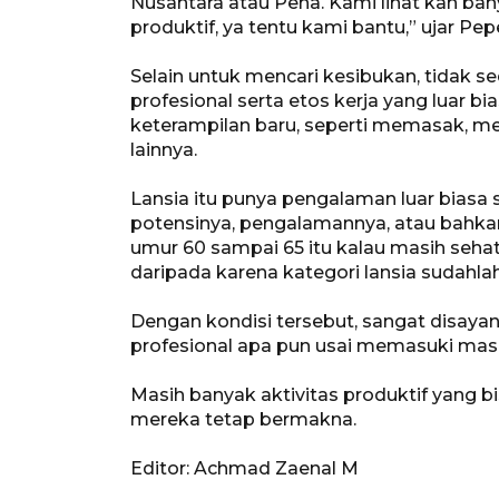
Nusantara atau Pena. Kami lihat kan ban
produktif, ya tentu kami bantu,” ujar Pep
Selain untuk mencari kesibukan, tidak s
profesional serta etos kerja yang luar
keterampilan baru, seperti memasak, men
lainnya.
Lansia itu punya pengalaman luar bias
potensinya, pengalamannya, atau bahkan k
umur 60 sampai 65 itu kalau masih sehat
daripada karena kategori lansia sudahlah
Dengan kondisi tersebut, sangat disayan
profesional apa pun usai memasuki mas
Masih banyak aktivitas produktif yang b
mereka tetap bermakna.
Editor: Achmad Zaenal M