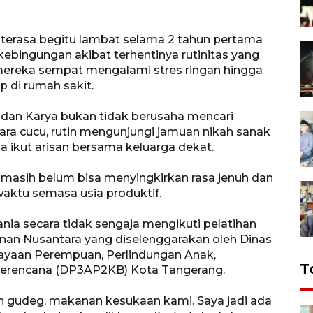
i terasa begitu lambat selama 2 tahun pertama
ebingungan akibat terhentinya rutinitas yang
mereka sempat mengalami stres ringan hingga
 di rumah sakit.
 dan Karya bukan tidak berusaha mencari
para cucu, rutin mengunjungi jamuan nikah sanak
ga ikut arisan bersama keluarga dekat.
 masih belum bisa menyingkirkan rasa jenuh dan
ktu semasa usia produktif.
nia secara tidak sengaja mengikuti pelatihan
 Nusantara yang diselenggarakan oleh Dinas
ayaan Perempuan, Perlindungan Anak,
T
Berencana (DP3AP2KB) Kota Tangerang.
n gudeg, makanan kesukaan kami. Saya jadi ada