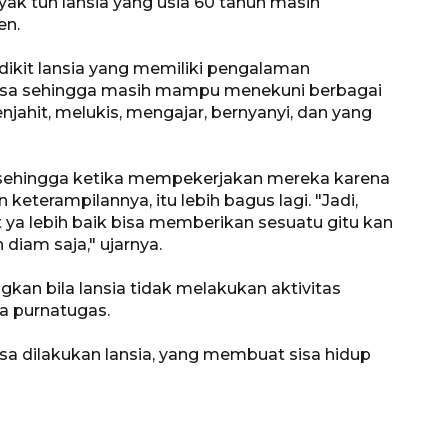
yak tuh lansia yang usia 60 tahun masih
en.
edikit lansia yang memiliki pengalaman
 biasa sehingga masih mampu menekuni berbagai
jahit, melukis, mengajar, bernyanyi, dan yang
a sehingga ketika mempekerjakan mereka karena
eterampilannya, itu lebih bagus lagi. "Jadi,
 ya lebih baik bisa memberikan sesuatu gitu kan
 diam saja," ujarnya.
gkan bila lansia tidak melakukan aktivitas
a purnatugas.
160 ribu sambungan baru
isa dilakukan lansia, yang membuat sisa hidup
jaringan gas 2026