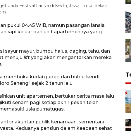
et pada Festival Lansia di Kediri, Jawa Timur, Selasa
om.
an pukul 04.45 WIB, namun pasangan lansia
ian rapi keluar dari unit apartemennya yang
i sayur mayur, bumbu halus, daging, tahu, dan
pat menuju
lift
yang akan mengantarkan mereka
.
T
anya membuka kedai gudeg dan bubur kendil
o Seneng” sejak 2 tahun lalu.
hkan unit apartemen, bertukar cerita masa lalu
kuti senam pagi setiap akhir pekan telah
k memasuki usia purnatugas.
u kantor akuntan publik kenamaan, sementara
wasta. Keduanya pensiun dalam keadaan sehat