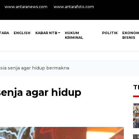
www.antaranews.com
www.antarafoto.com
TARA
ENGLISH
KABAR NTB
HUKUM
POLITIK
EKONOM
KRIMINAL
BISNIS
usia senja agar hidup bermakna
T
senja agar hidup