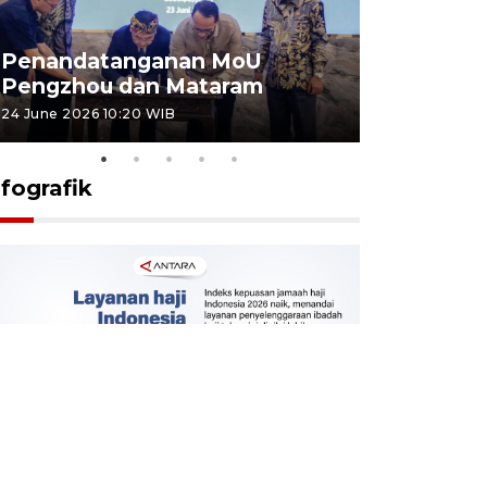
Penandatanganan MoU
Penanda
Pengzhou dan Mataram
Pengzhou
24 June 2026 10:20 WIB
23 June 2026 
nfografik