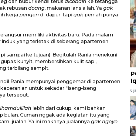
eg dan bubur kendil terus
dicobain
ke tetangga
ak rebusan
doang
, makanan lansia lah. Ya
gak
ih kerja
pengen
di dapur, tapi
gak
pernah punya
erangsur memiliki aktivitas baru. Pada malam
ar induk yang terletak di seberang apartemen
api sampai ke tujuan). Begitulah Rania menekuni
pas kunyit, membersihkan kulit sapi,
g terbilang sempit.
P
I
kendil Rania mempunyai penggemar di apartemen
i keberanian untuk sekadar "iseng-iseng
6 j
ya tersebut.
lhamdulillah
lebih dari cukup, kami bahkan
iap bulan. Cuman nggak ada kegiatan itu yang
i jualan. Ya ini makanya jualannya
gak ngoyo