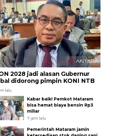
ON 2028 jadi alasan Gubernur
qbal didorong pimpin KONI NTB
am lalu
Kabar baik! Pemkot Mataram
bisa hemat biaya bensin Rp3
miliar
7 jam lalu
Pemerintah Mataram jamin
ketersediaan stok daging sapi