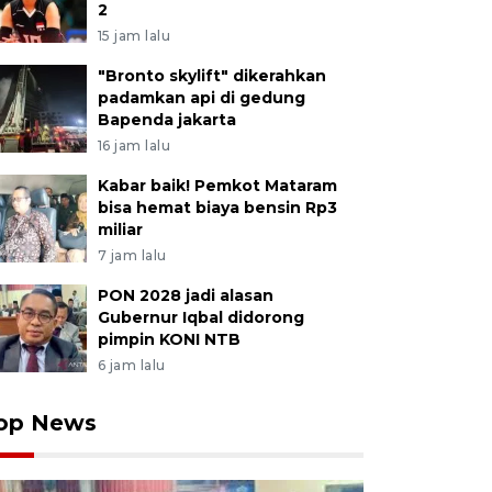
2
15 jam lalu
"Bronto skylift" dikerahkan
padamkan api di gedung
Bapenda jakarta
16 jam lalu
Kabar baik! Pemkot Mataram
bisa hemat biaya bensin Rp3
miliar
7 jam lalu
PON 2028 jadi alasan
Gubernur Iqbal didorong
pimpin KONI NTB
6 jam lalu
op News