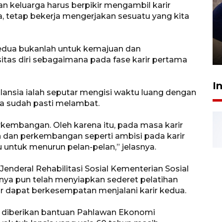
n keluarga harus berpikir mengambil karir
ja, tetap bekerja mengerjakan sesuatu yang kita
Sidang putusan terdakwa
pembunuhan Brigadir Nurhadi
 kedua bukanlah untuk kemajuan dan
10 March 2026 12:55 WIB
s diri sebagaimana pada fase karir pertama
I
 lansia ialah seputar mengisi waktu luang dengan
ya sudah pasti melambat.
kembangan. Oleh karena itu, pada masa karir
n dan perkembangan seperti ambisi pada karir
 untuk menurun pelan-pelan,” jelasnya.
Jenderal Rehabilitasi Sosial Kementerian Sosial
a pun telah menyiapkan sederet pelatihan
r dapat berkesempatan menjalani karir kedua.
n diberikan bantuan Pahlawan Ekonomi