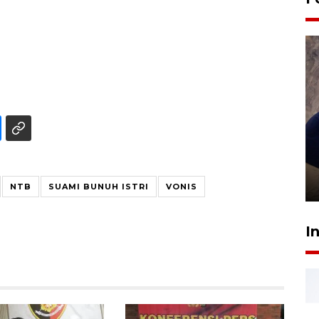
Sidang putusan terdakwa
pembunuhan Brigadir Nurhadi
10 March 2026 12:55 WIB
NTB
SUAMI BUNUH ISTRI
VONIS
I