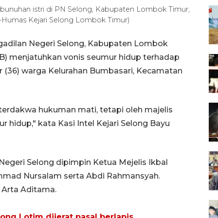
bunuhan istri di PN Selong, Kabupaten Lombok Timur,
-Humas Kejari Selong Lombok Timur)
gadilan Negeri Selong, Kabupaten Lombok
TB) menjatuhkan vonis seumur hidup terhadap
r (36) warga Kelurahan Bumbasari, Kecamatan
erdakwa hukuman mati, tetapi oleh majelis
hidup," kata Kasi Intel Kejari Selong Bayu
egeri Selong dipimpin Ketua Mejelis Ikbal
ad Nursalam serta Abdi Rahmansyah.
Arta Aditama.
ong Lotim dijerat pasal berlapis