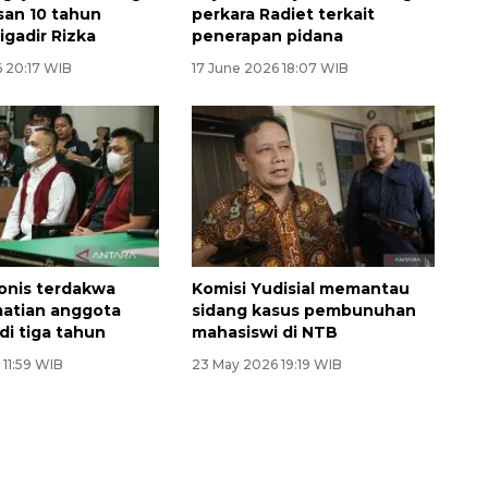
san 10 tahun
perkara Radiet terkait
igadir Rizka
penerapan pidana
160 ribu sambungan baru
6 20:17 WIB
17 June 2026 18:07 WIB
jaringan gas 2026
onis terdakwa
Komisi Yudisial memantau
atian anggota
sidang kasus pembunuhan
di tiga tahun
mahasiswi di NTB
 11:59 WIB
23 May 2026 19:19 WIB