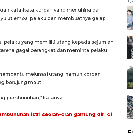
9 j
ngan kata-kata korban yang menghina dan
nyulut emosi pelaku dan membuatnya gelap
isi pelaku yang memiliki utang kepada sejumlah
 karena gagal berangkat dan meminta pelaku
membantu melunasi utang, namun korban
ng berujung maut.
ung pembunuhan,” katanya.
mbunuhan istri seolah-olah gantung diri di
F