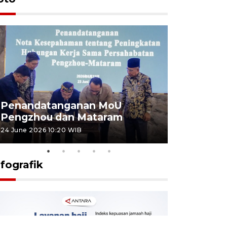
Penandatanganan MoU
Penanda
Pengzhou dan Mataram
Pengzhou
24 June 2026 10:20 WIB
23 June 2026 
nfografik