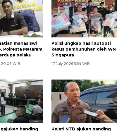
atian mahasiswi
Polisi ungkap hasil autopsi
, Polresta Mataram
kasus pembunuhan oleh WN
erduga pelaku
Singapura
6 20:09 WIB
17 July 2026 5:54 WIB
ngajukan banding
Kejati NTB ajukan banding