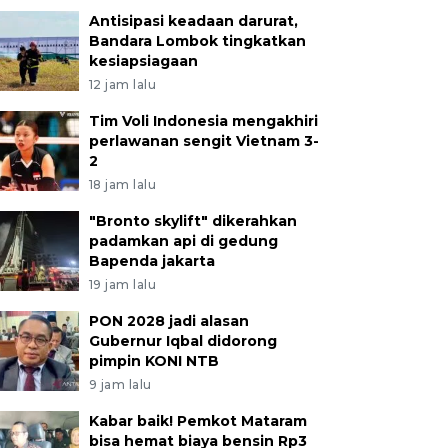
Antisipasi keadaan darurat,
Bandara Lombok tingkatkan
kesiapsiagaan
12 jam lalu
Tim Voli Indonesia mengakhiri
perlawanan sengit Vietnam 3-
2
18 jam lalu
"Bronto skylift" dikerahkan
padamkan api di gedung
Bapenda jakarta
19 jam lalu
PON 2028 jadi alasan
Gubernur Iqbal didorong
pimpin KONI NTB
9 jam lalu
Kabar baik! Pemkot Mataram
bisa hemat biaya bensin Rp3