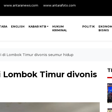
www.antaranews.com
www.antarafoto.com
TARA
ENGLISH
KABAR NTB
HUKUM
POLITIK
EKONOM
KRIMINAL
BISNIS
ri di Lombok Timur divonis seumur hidup
T
di Lombok Timur divonis