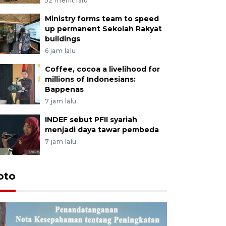
52 menit lalu
Ministry forms team to speed
up permanent Sekolah Rakyat
buildings
6 jam lalu
Coffee, cocoa a livelihood for
millions of Indonesians:
Bappenas
7 jam lalu
INDEF sebut PFII syariah
menjadi daya tawar pembeda
7 jam lalu
oto