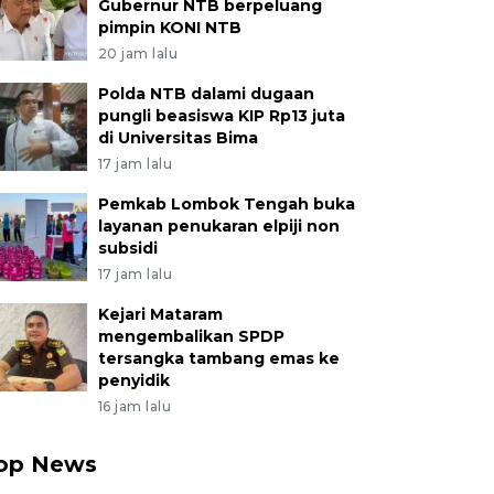
Gubernur NTB berpeluang
pimpin KONI NTB
20 jam lalu
Polda NTB dalami dugaan
pungli beasiswa KIP Rp13 juta
di Universitas Bima
17 jam lalu
Pemkab Lombok Tengah buka
layanan penukaran elpiji non
subsidi
17 jam lalu
Kejari Mataram
mengembalikan SPDP
tersangka tambang emas ke
penyidik
16 jam lalu
op News