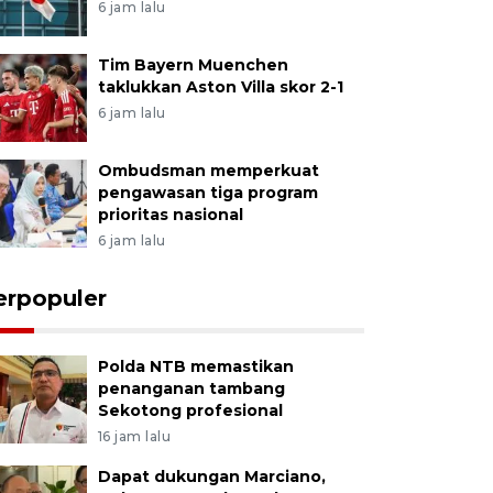
6 jam lalu
Tim Bayern Muenchen
taklukkan Aston Villa skor 2-1
6 jam lalu
Ombudsman memperkuat
pengawasan tiga program
prioritas nasional
6 jam lalu
erpopuler
Polda NTB memastikan
penanganan tambang
Sekotong profesional
16 jam lalu
Dapat dukungan Marciano,