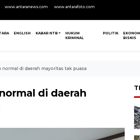
www.antaranews.com
www.antarafoto.com
TARA
ENGLISH
KABAR NTB
HUKUM
POLITIK
EKONOM
KRIMINAL
BISNIS
 normal di daerah mayoritas tak puasa
T
normal di daerah
a