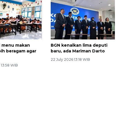
ul menu makan
BGN kenalkan lima deputi
ebih beragam agar
baru, ada Mariman Darto
22 July 2026 13:18 WIB
 13:58 WIB
Awas penipuan berbasis AI