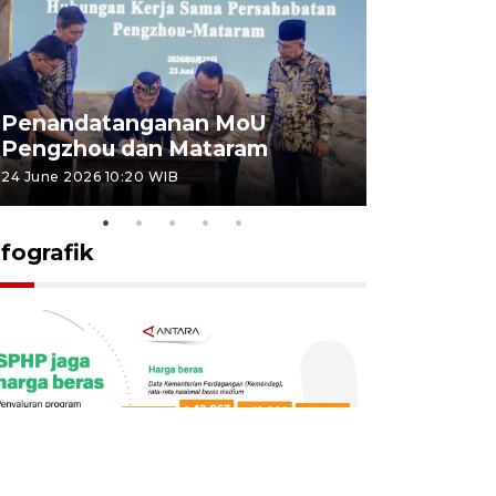
Penandatanganan MoU
Penanda
Pengzhou dan Mataram
Pengzhou
24 June 2026 10:20 WIB
23 June 2026 
nfografik