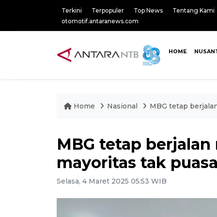
Terkini
Terpopuler
Top News
Tentang Kami
otomotif.antaranews.com
HOME
NUSAN
Home
Nasional
MBG tetap berjalan
MBG tetap berjalan 
mayoritas tak puas
Selasa, 4 Maret 2025 05:53 WIB