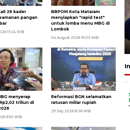
li 26 kader
BBPOM Kota Mataram
keamanan pangan
menyiapkan "rapid test"
bar
untuk lomba menu MBG di
Lombok
Sidang putusan terdakwa
026 13:24 WIB
04 August 2026 19:03 WIB
pembunuhan Brigadir Nurhadi
10 March 2026 12:55 WIB
I
MBG menyerap
Reformasi BGN selamatkan
p2,02 triliun di
ratusan miliar rupiah
2026
29 July 2026 8:06 WIB
026 6:50 WIB