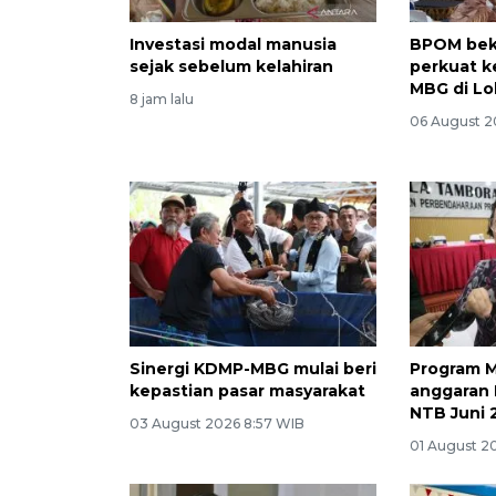
Investasi modal manusia
BPOM beka
sejak sebelum kelahiran
perkuat 
MBG di Lo
8 jam lalu
06 August 2
Sinergi KDMP-MBG mulai beri
Program 
kepastian pasar masyarakat
anggaran R
NTB Juni 
03 August 2026 8:57 WIB
01 August 2