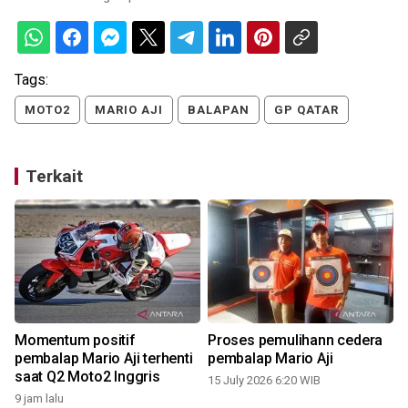
Tags:
MOTO2
MARIO AJI
BALAPAN
GP QATAR
Terkait
i
Momentum positif
Proses pemulihann cedera
pembalap Mario Aji terhenti
pembalap Mario Aji
saat Q2 Moto2 Inggris
15 July 2026 6:20 WIB
9 jam lalu
2