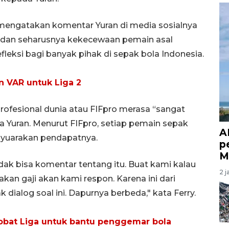
 mengatakan komentar Yuran di media sosialnya
 dan seharusnya kekecewaan pemain asal
fleksi bagi banyak pihak di sepak bola Indonesia.
an VAR untuk Liga 2
rofesional dunia atau FIFpro merasa “sangat
ma Yuran. Menurut FIFpro, setiap pemain sepak
A
nyuarakan pendapatnya.
p
M
dak bisa komentar tentang itu. Buat kami kalau
2 j
kan gaji akan kami respon. Karena ini dari
 dialog soal ini. Dapurnya berbeda," kata Ferry.
Sobat Liga untuk bantu penggemar bola