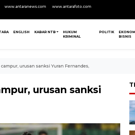
www.antaranews.com
www.antarafoto.com
TARA
ENGLISH
KABAR NTB
HUKUM
POLITIK
EKONOM
KRIMINAL
BISNIS
t campur, urusan sanksi Yuran Fernandes,
T
campur, urusan sanksi