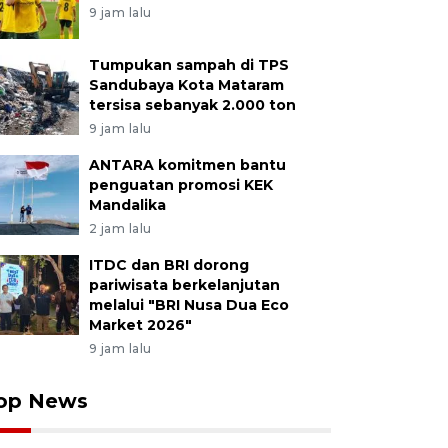
9 jam lalu
Tumpukan sampah di TPS
Sandubaya Kota Mataram
tersisa sebanyak 2.000 ton
9 jam lalu
ANTARA komitmen bantu
penguatan promosi KEK
Mandalika
2 jam lalu
ITDC dan BRI dorong
pariwisata berkelanjutan
melalui "BRI Nusa Dua Eco
Market 2026"
9 jam lalu
op News