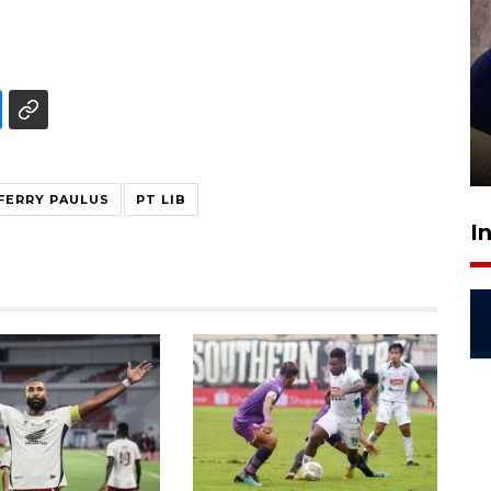
Sidang putusan terdakwa
pembunuhan Brigadir Nurhadi
10 March 2026 12:55 WIB
FERRY PAULUS
PT LIB
I