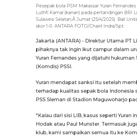
Pesepak bola PSM Makassar Yuran Fernandes (k
Luthfi Kamal (kanan) pada pertandingan BRI Li
Sulawesi Selatan,Â Jumat (25/4/2025). Bali 
skor 1-0. ANTARA FOTO/Chairil Indra/Spt.
Jakarta (ANTARA) - Direktur Utama PT L
pihaknya tak ingin ikut campur dalam u
Yuran Fernandes yang dijatuhi hukuman 1
(Komdis) PSSI.
Yuran mendapat sanksi itu setelah mem
terhadap kualitas sepak bola Indonesia
PSS Sleman di Stadion Maguwoharjo pada
"Kalau dari sisi LIB, kasus seperti Yuran 
Hodak atau Paul Munster. Termasuk juga 
klub, kami sampaikan semua itu ke Komdi