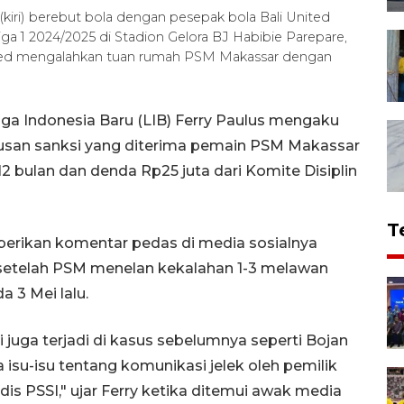
iri) berebut bola dengan pesepak bola Bali United
ga 1 2024/2025 di Stadion Gelora BJ Habibie Parepare,
United mengalahkan tuan rumah PSM Makassar dengan
iga Indonesia Baru (LIB) Ferry Paulus mengaku
rusan sanksi yang diterima pemain PSM Makassar
2 bulan dan denda Rp25 juta dari Komite Disiplin
T
berikan komentar pedas di media sosialnya
 setelah PSM menelan kekalahan 1-3 melawan
 3 Mei lalu.
ini juga terjadi di kasus sebelumnya seperti Bojan
isu-isu tentang komunikasi jelek oleh pemilik
s PSSI," ujar Ferry ketika ditemui awak media