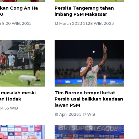
hkan Cong An Ha
Persita Tangerang tahan
-0
imbang PSM Makassar
5 8:20 WIB, 2025
13 March 2023 21:28 WIB, 2023
k masalah meski
Tim Borneo tempel ketat
an Hodak
Persib usai balikkan keadaan
lawan PSM
 14:55 WIB
19 April 2026 5:17 WIB
Layanan haji Indonesia
semakin memuaskan