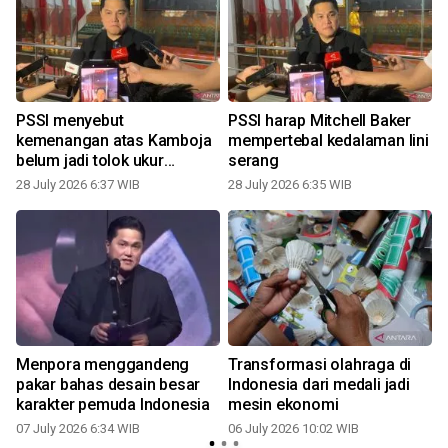
PSSI menyebut
PSSI harap Mitchell Baker
kemenangan atas Kamboja
mempertebal kedalaman lini
belum jadi tolok ukur
serang
kualitas
28 July 2026 6:37 WIB
28 July 2026 6:35 WIB
Menpora menggandeng
Transformasi olahraga di
pakar bahas desain besar
Indonesia dari medali jadi
karakter pemuda Indonesia
mesin ekonomi
07 July 2026 6:34 WIB
06 July 2026 10:02 WIB