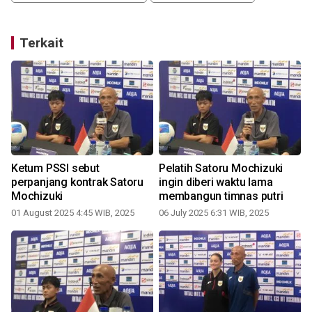
Terkait
Ketum PSSI sebut
Pelatih Satoru Mochizuki
perpanjang kontrak Satoru
ingin diberi waktu lama
Mochizuki
membangun timnas putri
01 August 2025 4:45 WIB, 2025
06 July 2025 6:31 WIB, 2025
0