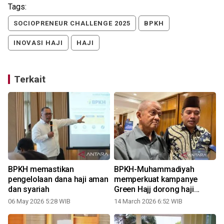
Tags:
SOCIOPRENEUR CHALLENGE 2025
BPKH
INOVASI HAJI
HAJI
Terkait
BPKH memastikan
BPKH-Muhammadiyah
pengelolaan dana haji aman
memperkuat kampanye
dan syariah
Green Hajj dorong haji
peduli alam
06 May 2026 5:28 WIB
14 March 2026 6:52 WIB