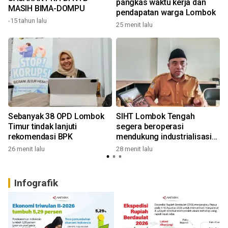
pangkas waktu kerja dan
MASIH BIMA-DOMPU
pendapatan warga Lombok
-15 tahun lalu
25 menit lalu
3
Sebanyak 38 OPD Lombok
SIHT Lombok Tengah
i
Timur tindak lanjuti
segera beroperasi
rekomendasi BPK
mendukung industrialisasi
tembakau
26 menit lalu
28 menit lalu
7
Infografik