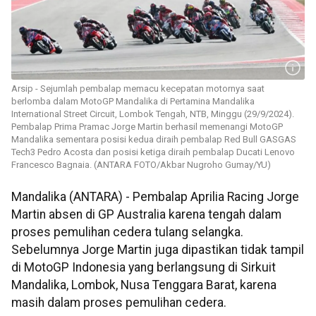
Arsip - Sejumlah pembalap memacu kecepatan motornya saat
berlomba dalam MotoGP Mandalika di Pertamina Mandalika
International Street Circuit, Lombok Tengah, NTB, Minggu (29/9/2024).
Pembalap Prima Pramac Jorge Martin berhasil memenangi MotoGP
Mandalika sementara posisi kedua diraih pembalap Red Bull GASGAS
Tech3 Pedro Acosta dan posisi ketiga diraih pembalap Ducati Lenovo
Francesco Bagnaia. (ANTARA FOTO/Akbar Nugroho Gumay/YU)
Mandalika (ANTARA) - Pembalap Aprilia Racing Jorge
Martin absen di GP Australia karena tengah dalam
proses pemulihan cedera tulang selangka.
Sebelumnya Jorge Martin juga dipastikan tidak tampil
di MotoGP Indonesia yang berlangsung di Sirkuit
Mandalika, Lombok, Nusa Tenggara Barat, karena
masih dalam proses pemulihan cedera.