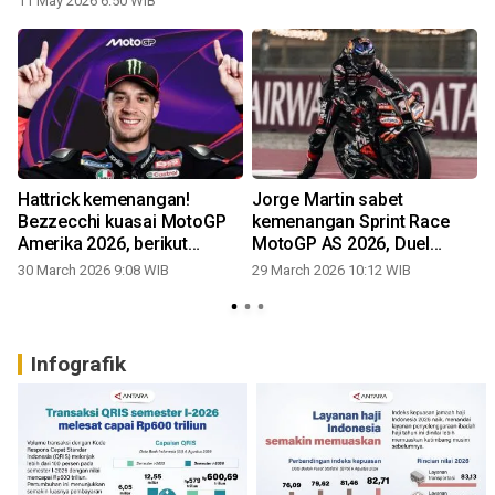
11 May 2026 6:50 WIB
Hattrick kemenangan!
Jorge Martin sabet
Bezzecchi kuasai MotoGP
kemenangan Sprint Race
Amerika 2026, berikut
MotoGP AS 2026, Duel
hasilnya
sengit warnai balapan
30 March 2026 9:08 WIB
29 March 2026 10:12 WIB
Infografik