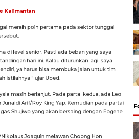
e Kalimantan
al meraih poin pertama pada sektor tunggal
ersebut.
ma di level senior. Pasti ada beban yang saya
andingan hari ini. Kalau diturunkan lagi, saya
ndiri, ya harus bisa membuka jalan untuk tim
h istilahnya,” ujar Ubed.
sia masih berlanjut. Pada partai kedua, ada Leo
unaidi Arif/Roy King Yap. Kemudian pada partai
F
 Bagas Shujiwo yang akan bersaing dengan Eogene
a/Nikolaus Joaquin melawan Choong Hon