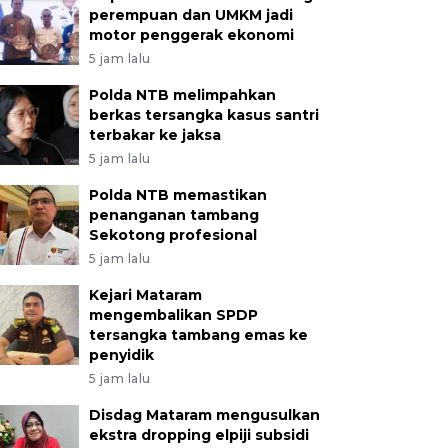
perempuan dan UMKM jadi
motor penggerak ekonomi
5 jam lalu
Polda NTB melimpahkan
berkas tersangka kasus santri
terbakar ke jaksa
5 jam lalu
Polda NTB memastikan
penanganan tambang
Sekotong profesional
5 jam lalu
Kejari Mataram
mengembalikan SPDP
tersangka tambang emas ke
penyidik
5 jam lalu
Disdag Mataram mengusulkan
ekstra dropping elpiji subsidi