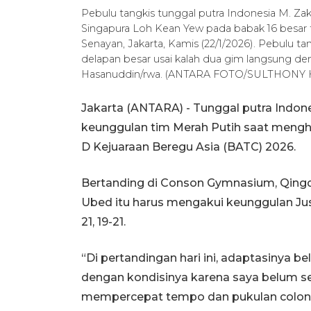
Pebulu tangkis tunggal putra Indonesia M. Za
Singapura Loh Kean Yew pada babak 16 besar t
Senayan, Jakarta, Kamis (22/1/2026). Pebulu t
delapan besar usai kalah dua gim langsung de
Hasanuddin/rwa. (ANTARA FOTO/SULTHON
Jakarta (ANTARA) - Tunggal putra Ind
keunggulan tim Merah Putih saat mengh
D Kejuaraan Beregu Asia (BATC) 2026.
Bertanding di Conson Gymnasium, Qingd
Ubed itu harus mengakui keunggulan Jus
21, 19-21.
“Di pertandingan hari ini, adaptasinya
dengan kondisinya karena saya belum sem
mempercepat tempo dan pukulan colong