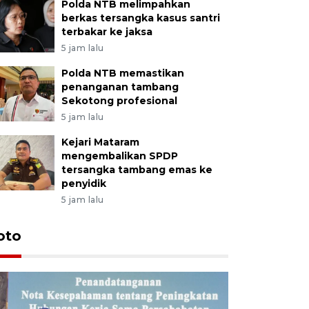
Polda NTB melimpahkan
berkas tersangka kasus santri
terbakar ke jaksa
5 jam lalu
Polda NTB memastikan
penanganan tambang
Sekotong profesional
5 jam lalu
Kejari Mataram
mengembalikan SPDP
tersangka tambang emas ke
penyidik
5 jam lalu
oto