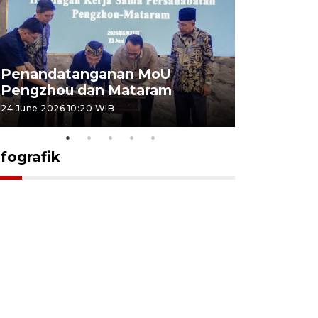
Penandatanganan MoU
Penanda
Pengzhou dan Mataram
Pengzhou
24 June 2026 10:20 WIB
23 June 2026 
nfografik