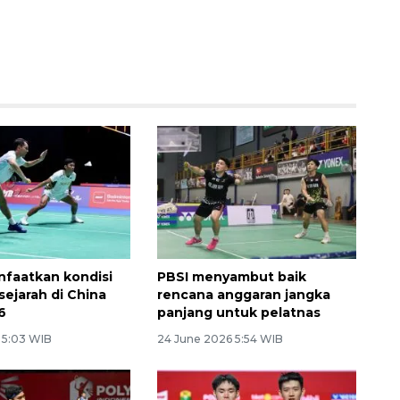
faatkan kondisi
PBSI menyambut baik
sejarah di China
rencana anggaran jangka
6
panjang untuk pelatnas
6 5:03 WIB
24 June 2026 5:54 WIB
Ekonomi triwulan II-2026
tumbuh 5,29 persen