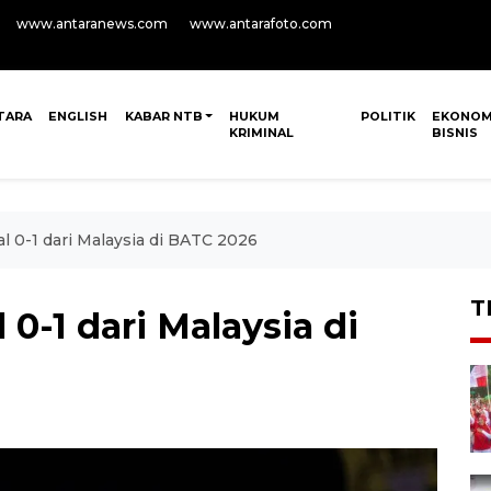
www.antaranews.com
www.antarafoto.com
TARA
ENGLISH
KABAR NTB
HUKUM
POLITIK
EKONOM
KRIMINAL
BISNIS
al 0-1 dari Malaysia di BATC 2026
T
 0-1 dari Malaysia di