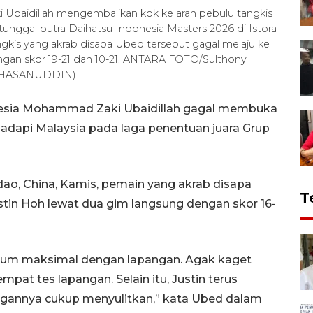
ki Ubaidillah mengembalikan kok ke arah pebulu tangkis
unggal putra Daihatsu Indonesia Masters 2026 di Istora
angkis yang akrab disapa Ubed tersebut gagal melaju ke
ngan skor 19-21 dan 10-21. ANTARA FOTO/Sulthony
Y HASANUDDIN)
onesia Mohammad Zaki Ubaidillah gagal membuka
adapi Malaysia pada laga penentuan juara Grup
ao, China, Kamis, pemain yang akrab disapa
T
tin Hoh lewat dua gim langsung dengan skor 16-
 belum maksimal dengan lapangan. Agak kaget
pat tes lapangan. Selain itu, Justin terus
annya cukup menyulitkan,” kata Ubed dalam