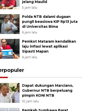
jelang Maulid
5 jam lalu
Polda NTB dalami dugaan
pungli beasiswa KIP Rp13 juta
di Universitas Bima
6 jam lalu
Pemkot Mataram kendalikan
laju inflasi lewat aplikasi
Sipasti Mapan
6 jam lalu
erpopuler
Dapat dukungan Marciano,
Gubernur NTB berpeluang
pimpin KONI NTB
10 jam lalu
Pemkab Sumbawa Barat