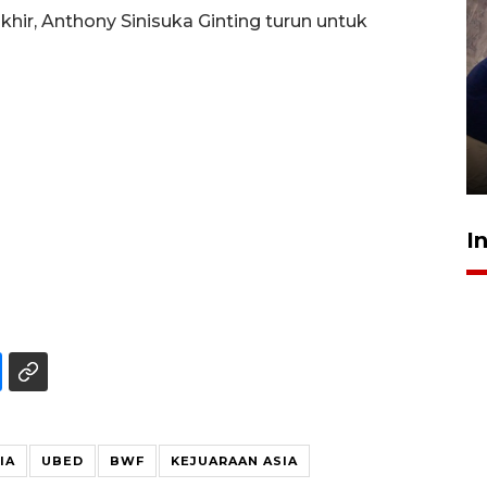
hir, Anthony Sinisuka Ginting turun untuk
Sidang putusan terdakwa
pembunuhan Brigadir Nurhadi
10 March 2026 12:55 WIB
I
IA
UBED
BWF
KEJUARAAN ASIA