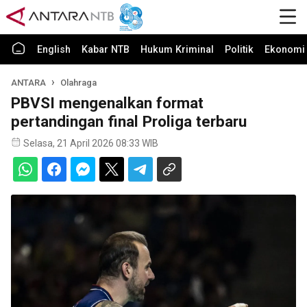
English
Kabar NTB
Hukum Kriminal
Politik
Ekonomi 
ANTARA
Olahraga
PBVSI mengenalkan format
pertandingan final Proliga terbaru
Selasa, 21 April 2026 08:33 WIB