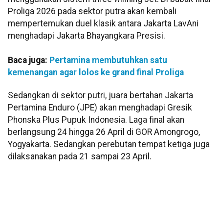
Proliga 2026 pada sektor putra akan kembali
mempertemukan duel klasik antara Jakarta LavAni
menghadapi Jakarta Bhayangkara Presisi.
Baca juga:
Pertamina membutuhkan satu
kemenangan agar lolos ke grand final Proliga
Sedangkan di sektor putri, juara bertahan Jakarta
Pertamina Enduro (JPE) akan menghadapi Gresik
Phonska Plus Pupuk Indonesia. Laga final akan
berlangsung 24 hingga 26 April di GOR Amongrogo,
Yogyakarta. Sedangkan perebutan tempat ketiga juga
dilaksanakan pada 21 sampai 23 April.