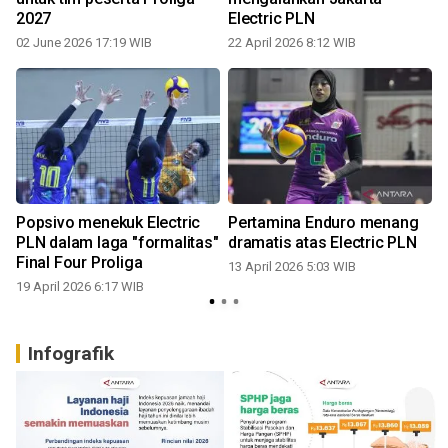
2027
Electric PLN
02 June 2026 17:19 WIB
22 April 2026 8:12 WIB
1
Popsivo menekuk Electric
Pertamina Enduro menang
PLN dalam laga "formalitas"
dramatis atas Electric PLN
Final Four Proliga
13 April 2026 5:03 WIB
19 April 2026 6:17 WIB
0
Infografik