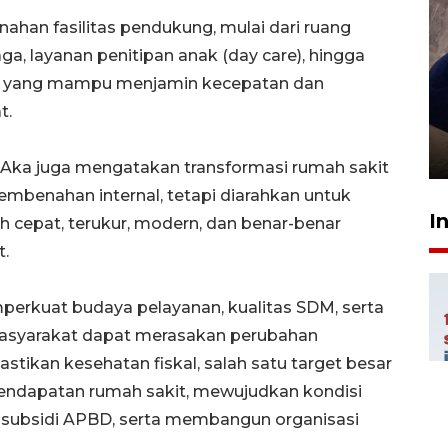
han fasilitas pendukung, mulai dari ruang
aga, layanan penitipan anak (day care), hingga
al yang mampu menjamin kecepatan dan
Sidang putusan terdakwa
t.
pembunuhan Brigadir Nurhadi
10 March 2026 12:55 WIB
ut Aka juga mengatakan transformasi rumah sakit
pembenahan internal, tetapi diarahkan untuk
I
 cepat, terukur, modern, dan benar-benar
t.
perkuat budaya pelayanan, kualitas SDM, serta
 masyarakat dapat merasakan perubahan
tikan kesehatan fiskal, salah satu target besar
pendapatan rumah sakit, mewujudkan kondisi
 subsidi APBD, serta membangun organisasi
.