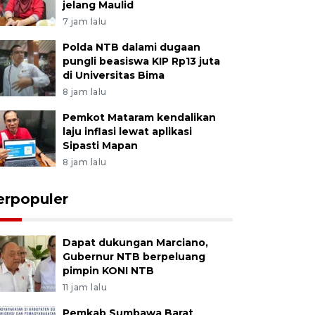
jelang Maulid
7 jam lalu
Polda NTB dalami dugaan
pungli beasiswa KIP Rp13 juta
di Universitas Bima
8 jam lalu
Pemkot Mataram kendalikan
laju inflasi lewat aplikasi
Sipasti Mapan
8 jam lalu
erpopuler
Dapat dukungan Marciano,
Gubernur NTB berpeluang
pimpin KONI NTB
11 jam lalu
Pemkab Sumbawa Barat