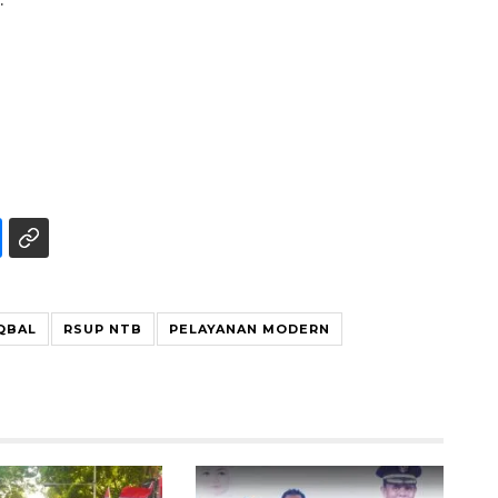
QBAL
RSUP NTB
PELAYANAN MODERN
Ekonomi triwulan II-2026
tumbuh 5,29 persen