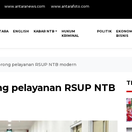
www.antaranews.com
www.antarafoto.com
TARA
ENGLISH
KABAR NTB
HUKUM
POLITIK
EKONOM
KRIMINAL
BISNIS
rong pelayanan RSUP NTB modern
T
ng pelayanan RSUP NTB