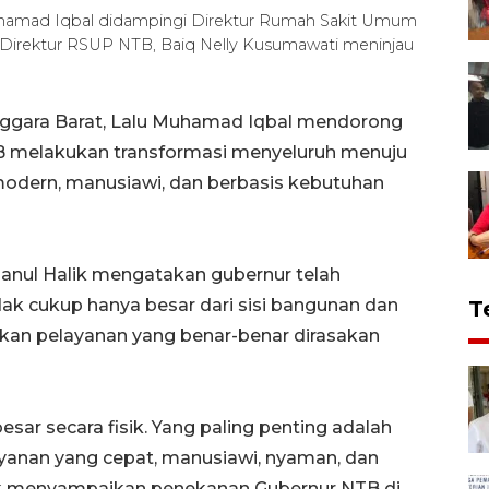
uhamad Iqbal didampingi Direktur Rumah Sakit Umum
il Direktur RSUP NTB, Baiq Nelly Kusumawati meninjau
ggara Barat, Lalu Muhamad Iqbal mendorong
 melakukan transformasi menyeluruh menuju
modern, manusiawi, dan berbasis kebutuhan
sanul Halik mengatakan gubernur telah
k cukup hanya besar dari sisi bangunan dan
T
rkan pelayanan yang benar-benar dirasakan
esar secara fisik. Yang paling penting adalah
anan yang cepat, manusiawi, nyaman, dan
lik menyampaikan penekanan Gubernur NTB di