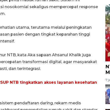
ksi nosokomial sekaligus mempercepat response
am.
erhatian utama, terutama melalui peningkatan
asan pasien dengan tingkat keparahan tinggi
ntensif.
nur NTB, kata Aka sapaan Ahsanul Khalik juga
rcepatan transformasi digital, agar masyarakat
N
ti, dan terintegrasi.
M
7 j
P NTB tingkatkan akses layanan kesehatan
istem pendaftaran daring, rekam medis
dashboard pengendalian rumah sakit dan standar