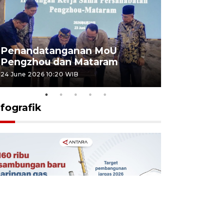
Penandatanganan MoU
Penanda
Pengzhou dan Mataram
Pengzhou
24 June 2026 10:20 WIB
23 June 2026 
nfografik