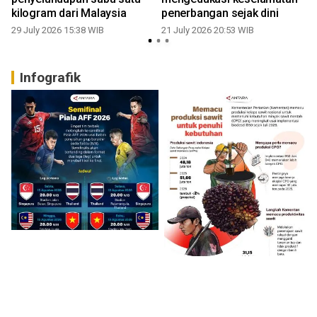
kilogram dari Malaysia
penerbangan sejak dini
29 July 2026 15:38 WIB
21 July 2026 20:53 WIB
0
Infografik