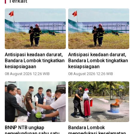
Terkait
Antisipasi keadaan darurat,
Antisipasi keadaan darurat,
Bandara Lombok tingkatkan
Bandara Lombok tingkatkan
kesiapsiagaan
kesiapsiagaan
08 August 2026 12:26 WIB
08 August 2026 12:26 WIB
1
BNNP NTB ungkap
Bandara Lombok
penyelundupan sabu satu
mengedukasi keselamatan