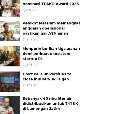
nominasi TPAKD Award 2026
1 jam lalu
Pemkot Mataram memangkas
anggaran operasional
pastikan gaji ASN aman
2 jam lalu
Menperin berikan tiga arahan
demi perkuat ekosistem
startup RI
2 jam lalu
Gov't calls universities to
close industry skills gap
2 jam lalu
Sebanyak 40 ribu liter air
didistribusikan untuk 741 KK
di Lamongan-Jatim