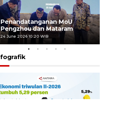
Penandatanganan MoU
Penanda
Pengzhou dan Mataram
Pengzhou
24 June 2026 10:20 WIB
23 June 2026 
nfografik