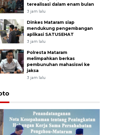
terealisasi dalam enam bulan
3 jam lalu
Dinkes Mataram siap
mendukung pengembangan
aplikasi SATUSEHAT
3 jam lalu
Polresta Mataram
melimpahkan berkas
pembunuhan mahasiswi ke
jaksa
3 jam lalu
oto