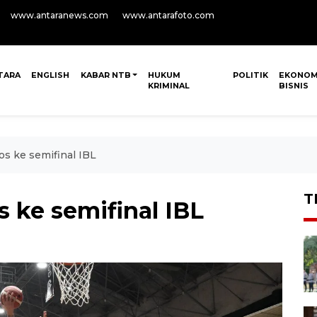
www.antaranews.com
www.antarafoto.com
TARA
ENGLISH
KABAR NTB
HUKUM
POLITIK
EKONOM
KRIMINAL
BISNIS
os ke semifinal IBL
T
s ke semifinal IBL