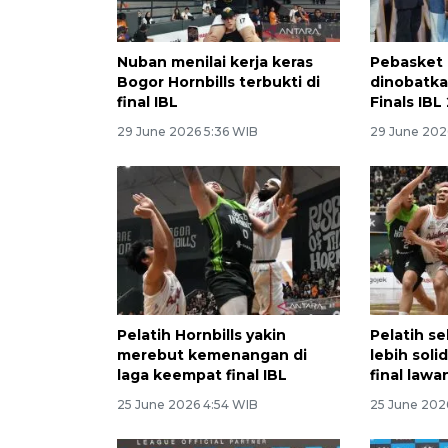
Nuban menilai kerja keras
Pebasket 
Bogor Hornbills terbukti di
dinobatka
final IBL
Finals IBL
29 June 2026 5:36 WIB
29 June 202
Pelatih Hornbills yakin
Pelatih se
merebut kemenangan di
lebih soli
laga keempat final IBL
final lawa
25 June 2026 4:54 WIB
25 June 202