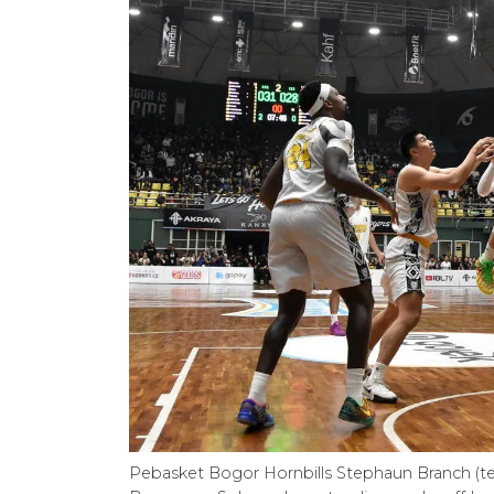
Pebasket Bogor Hornbills Stephaun Branch (te