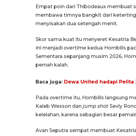
Empat poin dari Thibodeaux membuat sko
membawa timnya bangkit dari ketertingga
menyisakan dua setengah menit.
Skor sama kuat itu menyeret Kesatria 
Ini menjadi
overtime
kedua Hornbills pa
Sementara sepanjang musim 2026, Hornb
pernah kalah.
Baca juga:
Dewa United hadapi Pelita 
Pada
overtime
itu, Hornbills langsung m
Kaleb Wesson dan
jump shot
Sevly Rond
kelelahan, karena sebagian besar pemain 
Avan Seputra sempat membuat Kesatria 