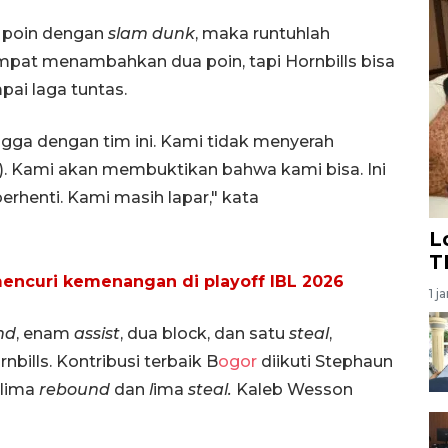
a poin dengan
slam dunk
, maka runtuhlah
mpat menambahkan dua poin, tapi Hornbills bisa
ai laga tuntas.
ngga dengan tim ini. Kami tidak menyerah
t). Kami akan membuktikan bahwa kami bisa. Ini
erhenti. Kami masih lapar," kata
L
T
encuri kemenangan di playoff IBL 2026
1 j
nd
, enam
assist
, dua block, dan satu
steal
,
bills. Kontribusi terbaik B
ogor
diikuti Stephaun
, lima
rebound
dan
l
ima
steal.
Kaleb Wesson