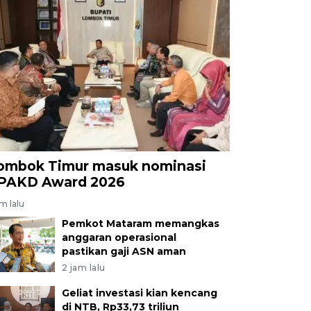
ombok Timur masuk nominasi
PAKD Award 2026
am lalu
Pemkot Mataram memangkas
anggaran operasional
pastikan gaji ASN aman
2 jam lalu
Geliat investasi kian kencang
di NTB, Rp33,73 triliun