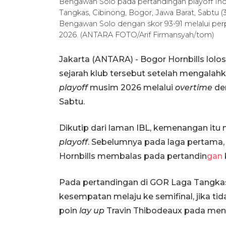
Bengawan Solo pada pertandingan playoff Ind
Tangkas, Cibinong, Bogor, Jawa Barat, Sabtu (
Bengawan Solo dengan skor 93-91 melalui perp
2026. (ANTARA FOTO/Arif Firmansyah/tom)
Jakarta (ANTARA) - Bogor Hornbills lolos
sejarah klub tersebut setelah mengalah
playoff
musim 2026 melalui
overtime
de
Sabtu.
Dikutip dari laman IBL, kemenangan itu 
playoff
. Sebelumnya pada laga pertama,
Hornbills membalas pada pertandin
gan
Pada pertandingan di GOR Laga Tangkas,
kesempatan melaju ke semifinal, jika ti
poin
lay up
Travin Thibodeaux pada menit