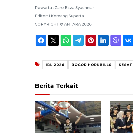
Pewarta :
Zaro Ezza Syachniar
Editor:
I Komang Suparta
COPYRIGHT ©
ANTARA
2026
IBL 2026
BOGOR HORNBILLS
KESAT
Berita Terkait