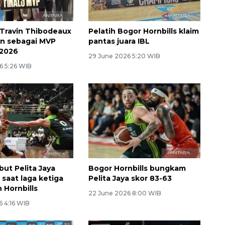
Travin Thibodeaux
Pelatih Bogor Hornbills klaim
n sebagai MVP
pantas juara IBL
 2026
29 June 2026 5:20 WIB
6 5:26 WIB
but Pelita Jaya
Bogor Hornbills bungkam
d saat laga ketiga
Pelita Jaya skor 83-63
Memberantas kejahatan
n Hornbills
22 June 2026 8:00 WIB
jalanan Jakarta
6 4:16 WIB