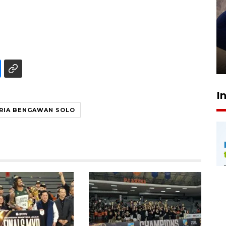
Sidang putusan terdakwa
pembunuhan Brigadir Nurhadi
10 March 2026 12:55 WIB
I
RIA BENGAWAN SOLO