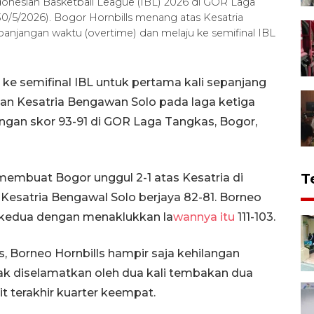
onesian Basketball League (IBL) 2026 di GOR Laga
30/5/2026). Bogor Hornbills menang atas Kesatria
anjangan waktu (overtime) dan melaju ke semifinal IBL
 ke semifinal IBL untuk pertama kali sepanjang
kan Kesatria Bengawan Solo pada laga ketiga
ngan skor 93-91 di GOR Laga Tangkas, Bogor,
T
membuat Bogor unggul 2-1 atas Kesatria di
 Kesatria Bengawal Solo berjaya
82-81. Borneo
kedua dengan menaklukkan la
wannya itu
111-103.
 Borneo Hornbills hampir saja kehilangan
dak diselamatkan oleh dua kali tembakan dua
 terakhir kuarter keempat.