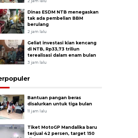
2 jam lalu
Dinas ESDM NTB menegaskan
tak ada pembelian BBM
berulang
2 jam lalu
Geliat investasi kian kencang
di NTB, Rp33,73 triliun
terealisasi dalam enam bulan
3 jam lalu
erpopuler
Bantuan pangan beras
disalurkan untuk tiga bulan
11 jam lalu
Tiket MotoGP Mandalika baru
terjual 42 persen, target 150