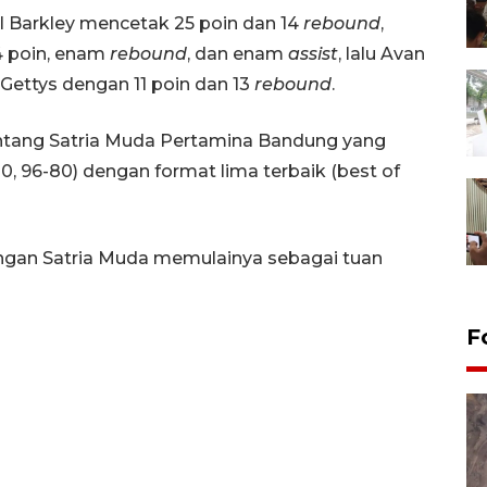
l Barkley mencetak 25 poin dan 14
rebound
,
4 poin, enam
rebound
, dan enam
assist
, lalu Avan
Gettys dengan 11 poin dan 13
rebound
.
antang Satria Muda Pertamina Bandung yang
, 96-80) dengan format lima terbaik (best of
dengan Satria Muda memulainya sebagai tuan
F