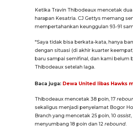
Ketika Travin Thibodeaux mencetak du
harapan Kesatria. CJ Gettys memang se
mempertahankan keunggulan 93-91 samp
"Saya tidak bisa berkata-kata, hanya ba
dengan situasi (di akhir kuarter keempa
baru sampai semifinal, dan kami belum b
Thibodeaux setelah laga.
Baca juga:
Dewa United libas Hawks m
Thibodeaux mencetak 38 poin, 17
rebou
sekaligus menjadi penyelamat Bogor Horn
Branch yang mencetak 25 poin, 10
assist
menyumbang 18 poin dan 12
rebound
.