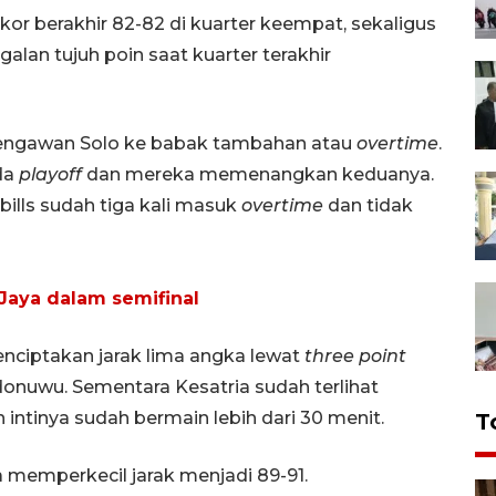
r berakhir 82-82 di kuarter keempat, sekaligus
lan tujuh poin saat kuarter terakhir
Bengawan Solo ke babak tambahan atau
overtime
.
da
playoff
dan mereka memenangkan keduanya.
ills sudah tiga kali masuk
overtime
dan tidak
Jaya dalam semifinal
enciptakan jarak lima angka lewat
three point
onuwu. Sementara Kesatria sudah terlihat
intinya sudah bermain lebih dari 30 menit.
T
memperkecil jarak menjadi 89-91.