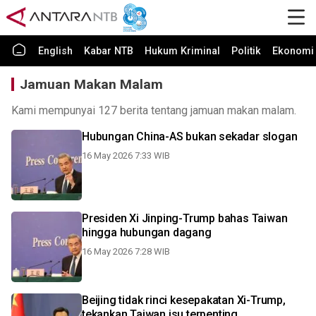
English
Kabar NTB
Hukum Kriminal
Politik
Ekonomi 
Jamuan Makan Malam
Kami mempunyai 127 berita tentang jamuan makan malam.
Hubungan China-AS bukan sekadar slogan
16 May 2026 7:33 WIB
Presiden Xi Jinping-Trump bahas Taiwan
hingga hubungan dagang
16 May 2026 7:28 WIB
Beijing tidak rinci kesepakatan Xi-Trump,
tekankan Taiwan isu terpenting