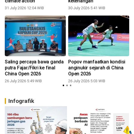
climate action
ketenangan
31 July 2026 12:04 WIB
30 July 2026 5:41 WIB
2
-
Saling percaya bawa ganda
Popov manfaatkan kondisi
putra Fajar/Fikri ke final
anginukir sejarah di China
China Open 2026
Open 2026
26 July 2026 5:49 WIB
26 July 2026 5:03 WIB
2
Infografik