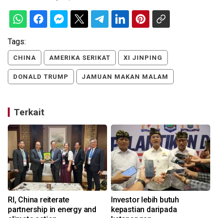
Tags:
CHINA
AMERIKA SERIKAT
XI JINPING
DONALD TRUMP
JAMUAN MAKAN MALAM
Terkait
RI, China reiterate
Investor lebih butuh
partnership in energy and
kepastian daripada