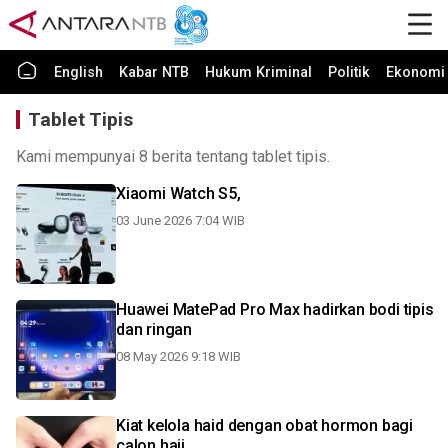
English
Kabar NTB
Hukum Kriminal
Politik
Ekonomi 
Tablet Tipis
Kami mempunyai 8 berita tentang tablet tipis.
Xiaomi Watch S5,
03 June 2026 7:04 WIB
Huawei MatePad Pro Max hadirkan bodi tipis
dan ringan
08 May 2026 9:18 WIB
Kiat kelola haid dengan obat hormon bagi
calon haji