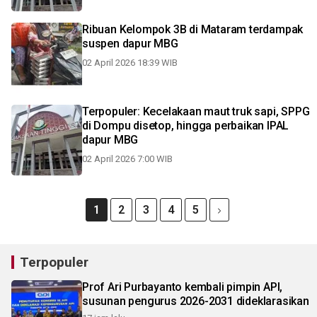
Ribuan Kelompok 3B di Mataram terdampak
suspen dapur MBG
02 April 2026 18:39 WIB
Terpopuler: Kecelakaan maut truk sapi, SPPG
di Dompu disetop, hingga perbaikan IPAL
dapur MBG
02 April 2026 7:00 WIB
1
2
3
4
5
Terpopuler
Prof Ari Purbayanto kembali pimpin API,
susunan pengurus 2026-2031 dideklarasikan