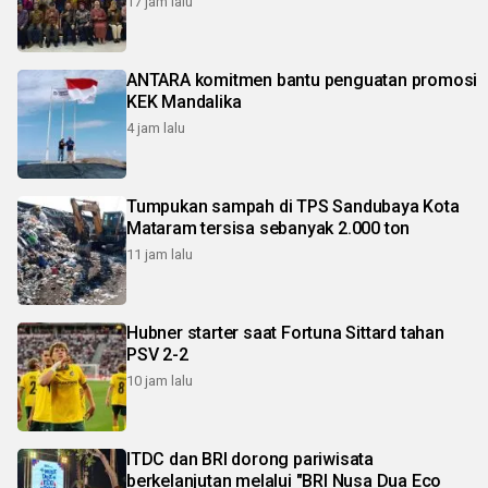
17 jam lalu
ANTARA komitmen bantu penguatan promosi
KEK Mandalika
4 jam lalu
Tumpukan sampah di TPS Sandubaya Kota
Mataram tersisa sebanyak 2.000 ton
11 jam lalu
Hubner starter saat Fortuna Sittard tahan
PSV 2-2
10 jam lalu
ITDC dan BRI dorong pariwisata
berkelanjutan melalui "BRI Nusa Dua Eco