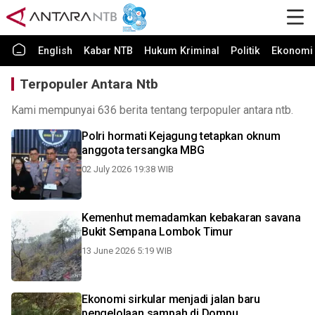
English
Kabar NTB
Hukum Kriminal
Politik
Ekonomi 
Terpopuler Antara Ntb
Kami mempunyai 636 berita tentang terpopuler antara ntb.
Polri hormati Kejagung tetapkan oknum
anggota tersangka MBG
02 July 2026 19:38 WIB
Kemenhut memadamkan kebakaran savana
Bukit Sempana Lombok Timur
13 June 2026 5:19 WIB
Ekonomi sirkular menjadi jalan baru
pengelolaan sampah di Dompu