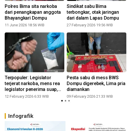
Polres Bima sita narkoba
Sindikat sabu Bima
dari penangkapan anggota
terbongkar, otak jaringan
Bhayangkari Dompu
dari dalam Lapas Dompu
11 June 2026 18:56 WIB
27 February 2026 19:56 WIB
Terpopuler: Legislator
Pesta sabu di mess BWS
terjerat narkoba, mens rea
Dompu digerebek, Lima pria
legislator penerima suap,
diamankan
harga emas naik, hingga
12 February 2026 6:33 WIB
09 February 2026 21:33 WIB
kasus dana hibah PKK
Dompu
Infografik