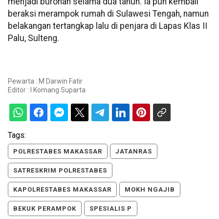
menjadi buronan selama dua tahun. Ia pun kembali
beraksi merampok rumah di Sulawesi Tengah, namun
belakangan tertangkap lalu di penjara di Lapas Klas II
Palu, Sulteng.
Pewarta : M Darwin Fatir
Editor :
I Komang Suparta
Tags:
POLRESTABES MAKASSAR
JATANRAS
SATRESKRIM POLRESTABES
KAPOLRESTABES MAKASSAR
MOKH NGAJIB
BEKUK PERAMPOK
SPESIALIS P