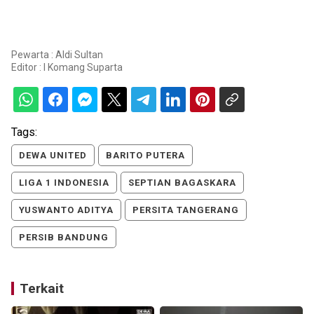
Pewarta : Aldi Sultan
Editor :
I Komang Suparta
Tags:
DEWA UNITED
BARITO PUTERA
LIGA 1 INDONESIA
SEPTIAN BAGASKARA
YUSWANTO ADITYA
PERSITA TANGERANG
PERSIB BANDUNG
Terkait