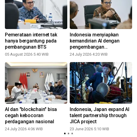
Pemerataan internet tak
Indonesia menyiapkan
I
n
hanya bergantung pada
kemandirian AI dengan
pembangunan BTS
pengembangan
infrastruktur-talenta
05 August 2026 5:40 WIB
24 July 2026 4:20 WIB
AI dan "blockchain" bisa
Indonesia, Japan expand AI
cegah kebocoran
talent partnership through
perdagangan nasional
JICA project
24 July 2026 4:06 WIB
23 June 2026 5:10 WIB
0