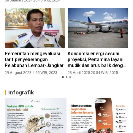
08 January 2024 20:45 WIB, 2024
1
Pemerintah mengevaluasi
Konsumsi energi sesuai
tarif penyeberangan
proyeksi, Pertamina layani
Pelabuhan Lembar-Jangkar
mudik dan arus balik dengan
0
lancar
29 August 2023 4:55 WIB, 2023
23 April 2025 20:54 WIB, 2025
Infografik